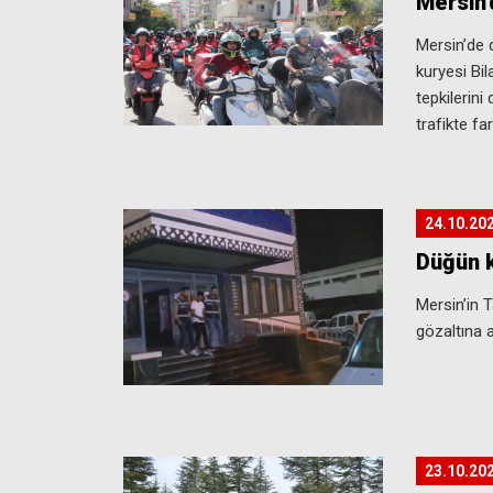
Mersin’
Mersin’de 
kuryesi Bil
tepkilerini
trafikte far
24.10.20
Düğün 
Mersin’in 
gözaltına a
23.10.20