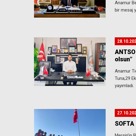
Anamur Bel
bir mesaj y
28.10.20
ANTSO B
olsun”
Anamur Ti
Tuna,29 Ek
yayımladı.
27.10.20
SOFTA 
Mersin’in B