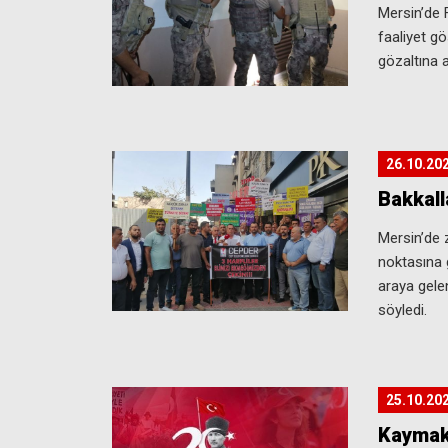
Mersin’de 
faaliyet gö
gözaltına a
26.10.20
Bakkall
Mersin’de 
noktasına 
araya gelen
söyledi.
25.10.20
Kaymak