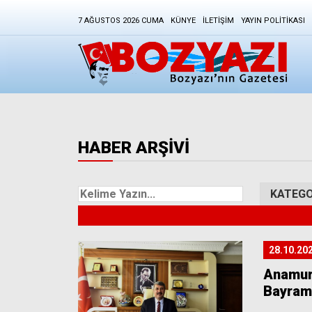
7 AĞUSTOS 2026 CUMA
KÜNYE
İLETIŞIM
YAYIN POLITIKASI
HABER ARŞİVİ
28.10.20
Anamur 
Bayram