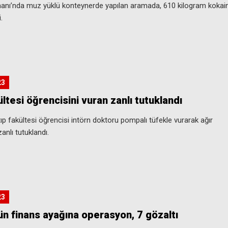
anı’nda muz yüklü konteynerde yapılan aramada, 610 kilogram kokai
.
23
ültesi öğrencisini vuran zanlı tutuklandı
ıp fakültesi öğrencisi intörn doktoru pompalı tüfekle vurarak ağır
anlı tutuklandı.
23
n finans ayağına operasyon, 7 gözaltı