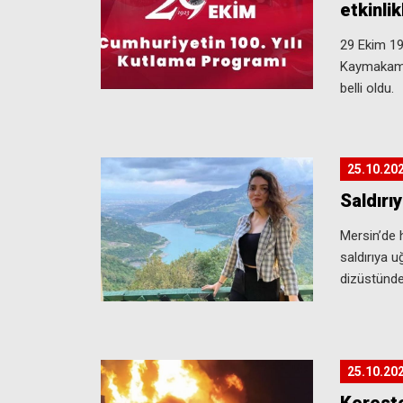
etkinli
29 Ekim 192
Kaymakamlı
belli oldu.
25.10.20
Saldırı
Mersin’de 
saldırıya u
dizüstünden
25.10.20