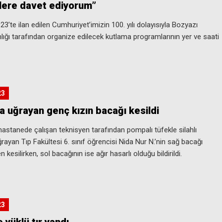
klere davet ediyorum”
3’te ilan edilen Cumhuriyet’imizin 100. yılı dolayısıyla Bozyazı
ğı tarafından organize edilecek kutlama programlarının yer ve saati
23
ya uğrayan genç kızın bacağı kesildi
hastanede çalışan teknisyen tarafından pompalı tüfekle silahlı
ğrayan Tıp Fakültesi 6. sınıf öğrencisi Nida Nur N.’nin sağ bacağı
 kesilirken, sol bacağının ise ağır hasarlı olduğu bildirildi.
23