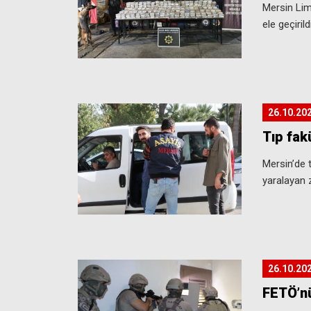
Mersin Lim
ele geçirildi
26.10.20
Tıp fak
Mersin’de t
yaralayan z
26.10.20
FETÖ’nü