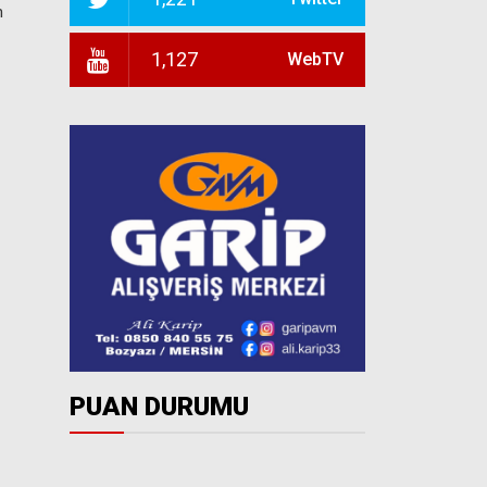
n
1,127
WebTV
PUAN DURUMU