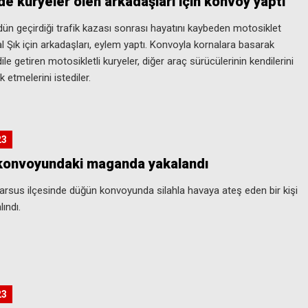
de kuryeler ölen arkadaşları için konvoy yaptı
dün geçirdiği trafik kazası sonrası hayatını kaybeden motosiklet
al Şık için arkadaşları, eylem yaptı. Konvoyla kornalara basarak
 dile getiren motosikletli kuryeler, diğer araç sürücülerinin kendilerini
k etmelerini istediler.
23
konvoyundaki maganda yakalandı
Tarsus ilçesinde düğün konvoyunda silahla havaya ateş eden bir kişi
lındı.
23