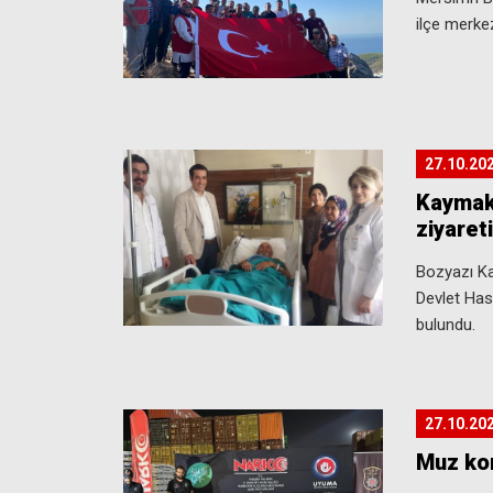
ilçe merke
27.10.20
Kaymak
ziyaret
Bozyazı K
Devlet Has
bulundu.
27.10.20
Muz kon