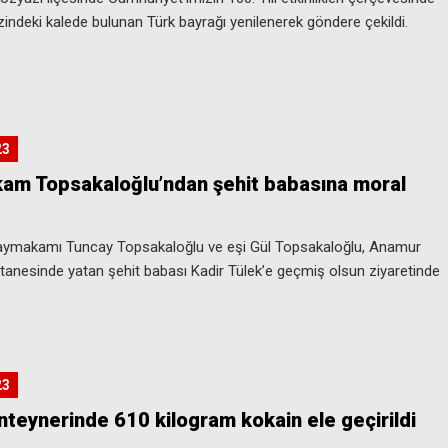
zindeki kalede bulunan Türk bayrağı yenilenerek göndere çekildi.
23
am Topsakaloğlu’ndan şehit babasına moral
i
aymakamı Tuncay Topsakaloğlu ve eşi Gül Topsakaloğlu, Anamur
tanesinde yatan şehit babası Kadir Tülek’e geçmiş olsun ziyaretinde
23
teynerinde 610 kilogram kokain ele geçirildi