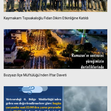
Kaymakam Topsakaloğlu Fidan Dikim Etkinliğine Katıldı
Bozyazı İlçe Müftülüğü’nden İftar Daveti