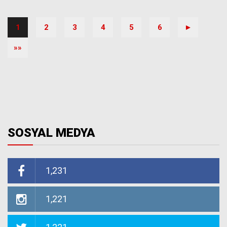
1
2
3
4
5
6
►
»»
SOSYAL MEDYA
1,231
1,221