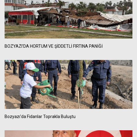
BOZYAZI’DA HORTUM VE ŞİDDETLİ FIRTINA PANİĞİ
Bozyazı’da Fidanlar Toprakla Buluştu