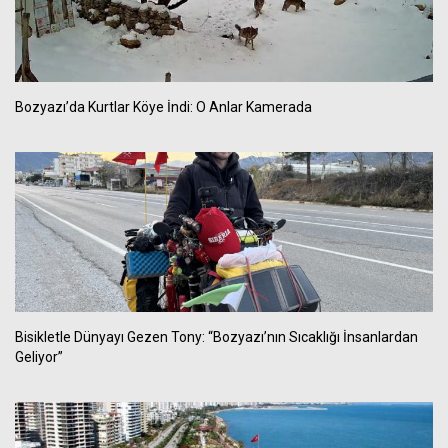
Bozyazı’da Kurtlar Köye İndi: O Anlar Kamerada
Bisikletle Dünyayı Gezen Tony: “Bozyazı’nın Sıcaklığı İnsanlardan
Geliyor”