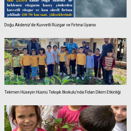
Doğu Akdeniz’de Kuvvetli Rüzgar ve Fırtına Uyarısı
Tekmen Hüseyin Hüsnü Tekışık İlkokulu’nda Fidan Dikim Etkinliği