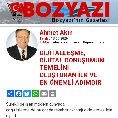
Ahmet Akın
Tarih :
13.05.2026
E-Mail :
ahmetakinmersin@gmail.com
DİJİTALLEŞME,
DİJİTAL DÖNÜŞÜMÜN
TEMELİNİ
OLUŞTURAN İLK VE
EN ÖNEMLİ ADIMDIR
Paylaş
Facebook
Twitter
WhatsApp
Email
Print
Sürekli gelişen modern dünyada,
çoğu işletme de bu çağda rekabet avantajı elde etmek için
dijital