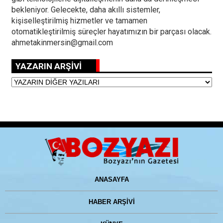
bekleniyor. Gelecekte, daha akıllı sistemler,
kişiselleştirilmiş hizmetler ve tamamen
otomatikleştirilmiş süreçler hayatımızın bir parçası olacak.
ahmetakinmersin@gmail.com
YAZARIN ARŞİVİ
ANASAYFA
HABER ARŞİVİ