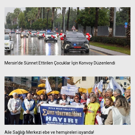
Mersin’de Sünnet Ettirilen Çocuklar İçin Konvoy Düzenlendi
Aile Sağlığı Merkezi ebe ve hemşireleri isyanda!