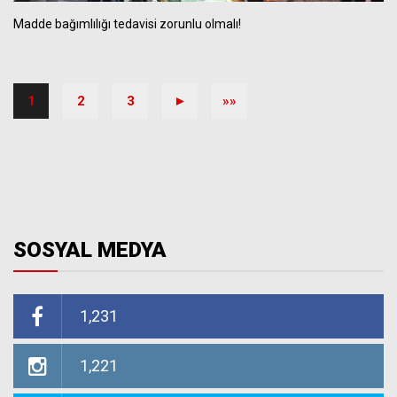
Madde bağımlılığı tedavisi zorunlu olmalı!
1
2
3
►
»»
SOSYAL MEDYA
1,231
1,221