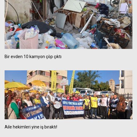
Bir evden 10 kamyon çöp çıktı
Aile hekimleri yine iş bıraktı!