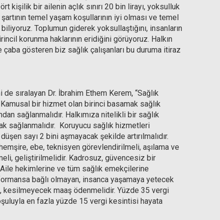
 kişilik bir ailenin açlık sınırı 20 bin lirayı, yoksulluk
nci şartının temel yaşam koşullarının iyi olması ve temel
biliyoruz. Toplumun giderek yoksullaştığını, insanların
rincil korunma haklarının eridiğini görüyoruz. Halkın
 çaba gösteren biz sağlık çalışanları bu duruma itiraz
ini de sıralayan Dr. İbrahim Ethem Kerem, “Sağlık
. Kamusal bir hizmet olan birinci basamak sağlık
ndan sağlanmalıdır. Halkımıza nitelikli bir sağlık
ak sağlanmalıdır. Koruyucu sağlık hizmetleri
üşen sayı 2 bini aşmayacak şekilde artırılmalıdır.
 hemşire, ebe, teknisyen görevlendirilmeli, aşılama ve
li, geliştirilmelidir. Kadrosuz, güvencesiz bir
. Aile hekimlerine ve tüm sağlık emekçilerine
rformansa bağlı olmayan, insanca yaşamaya yetecek
nda, kesilmeyecek maaş ödenmelidir. Yüzde 35 vergi
oşuluyla en fazla yüzde 15 vergi kesintisi hayata