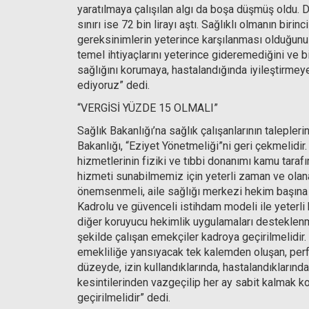
yaratılmaya çalışılan algı da boşa düşmüş oldu. Dört
sınırı ise 72 bin lirayı aştı. Sağlıklı olmanın biri
gereksinimlerin yeterince karşılanması olduğunu 
temel ihtiyaçlarını yeterince gideremediğini ve bi
sağlığını korumaya, hastalandığında iyileştirmeye
ediyoruz” dedi.
“VERGİSİ YÜZDE 15 OLMALI”
Sağlık Bakanlığı’na sağlık çalışanlarının talepler
Bakanlığı, “Eziyet Yönetmeliği”ni geri çekmelidir
hizmetlerinin fiziki ve tıbbi donanımı kamu tarafı
hizmeti sunabilmemiz için yeterli zaman ve olan
önemsenmeli, aile sağlığı merkezi hekim başına d
Kadrolu ve güvenceli istihdam modeli ile yeterli
diğer koruyucu hekimlik uygulamaları desteklenme
şekilde çalışan emekçiler kadroya geçirilmelidir
emekliliğe yansıyacak tek kalemden oluşan, pe
düzeyde, izin kullandıklarında, hastalandıkları
kesintilerinden vazgeçilip her ay sabit kalmak k
geçirilmelidir” dedi.