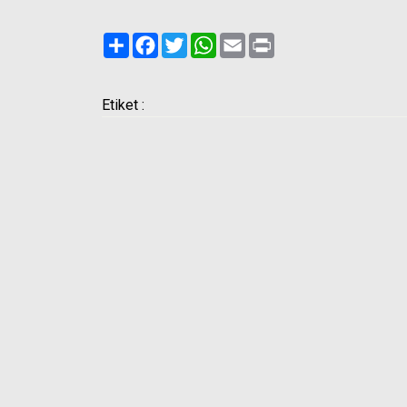
Paylaş
Facebook
Twitter
WhatsApp
Email
Print
Etiket :