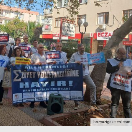
bozyazigazetesi.com