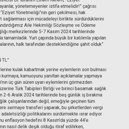
yanlar, yönetemeyenler istifa etmelidir!” çağrısı
 “Eziyet Yönetmeliği”nin geri çekilmesi, hak
et sağlanması için mücadeleyi birlikte sürdürdüklerini
landırdığımız Aile Hekimliği Sözleşme ve Ödeme
ağlığı merkezlerinde 5-7 Kasım 2024 tarihlerinde
a tamamladık. Yurt çapında büyük bir katılımla yapılan
alarının, halk tarafından desteklendiğine şahit olduk”
N TL”
leplerine kulak kabartmak yerine eylemlerin son bulması
arı kurmaya, kamuoyunu yanıltan açıklamalar yapmaya
ğı’nın üç gün süren uyarı eylemlerini görmezden
zerine Türk Tabipleri Birliği ve birinci basamak sağlık
 2-6 Aralık 2024 tarihlerinde beş günlük iş bırakma
ağlık çalışanlarından değil, emeğiyle geçinen tüm
lere sermaye transferi yaparak, bu şirketlerden vergi
adaletsizliği politikalarını sürdürmekte ısrar ediyor.
nu enflasyon hedefini 8 Kasım’da yüzde 44’e
n nasıl delik deşik olduğu itiraf edilirken,