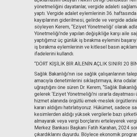
yönetmeliğini dayatanlar, vergide adaleti sağlama
yaptı. Vergide adalet eylemlerinin 36. haftasında
kayıplarının giderilmesi, gelirde ve vergide adal
söyleyen Kerem, “Eziyet Yönetmeliği’ olarak ad
Yönetmeliği’nde yapılan değişikliğe karşı aile s
yaptığımız üç günlük iş bırakma eylemini başarıyl
iş bırakma eylemlerinin ve kitlesel basın açıklam
ifadelerini kullandı.
“DÖRT KİŞİLİK BİR AİLENİN AÇLIK SINIRI 20 Bİ
Sağlık Bakanlığı’nın ise sağlık çalışanlarının ta
amacıyla denetimlerini sıklaştırmaya, ikna odal
uğraştığını öne süren Dr. Kerem, “Sağlık Bakanlı
gelerek ‘Eziyet Yönetmeliği’ni ısrarla dayatması ü
hizmet alanında örgütlü emek-meslek örgütlerinin
kararı aldığını hatırlatıyoruz. Hükümet, sadece s
kesimlerden aldığı yüksek vergilerle bazı şirket
almayarak veya vergi borçlarını erteleyerek vergi 
Merkez Bankası Başkanı Fatih Karahan, 2024 so
çıkardıklarını duyurdu. Böylece ekonomik programı