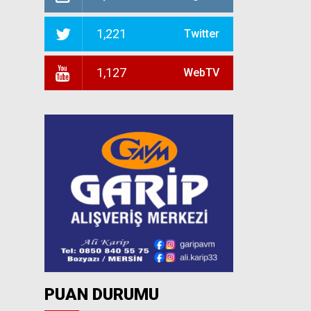
1,221
Twitter
1,127
WebTV
PUAN DURUMU