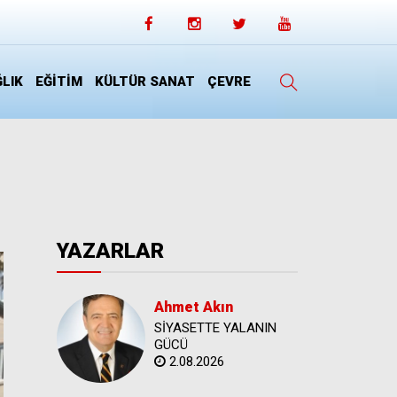
LIK
EĞİTİM
KÜLTÜR SANAT
ÇEVRE
YAZARLAR
Ahmet Akın
SİYASETTE YALANIN
GÜCÜ
2.08.2026