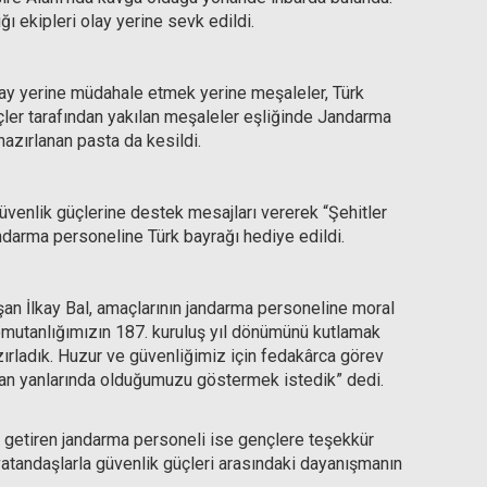
ı ekipleri olay yerine sevk edildi.
lay yerine müdahale etmek yerine meşaleler, Türk
nçler tarafından yakılan meşaleler eşliğinde Jandarma
 hazırlanan pasta da kesildi.
üvenlik güçlerine destek mesajları vererek “Şehitler
andarma personeline Türk bayrağı hediye edildi.
an İlkay Bal, amaçlarının jandarma personeline moral
mutanlığımızın 187. kuruluş yıl dönümünü kutlamak
azırladık. Huzur ve güvenliğimiz için fedakârca görev
n yanlarında olduğumuzu göstermek istedik” dedi.
e getiren jandarma personeli ise gençlere teşekkür
vatandaşlarla güvenlik güçleri arasındaki dayanışmanın