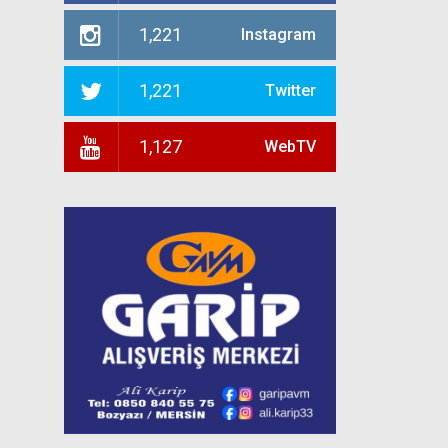
1,221
Instagram
1,221
Twitter
1,127
WebTV