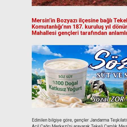
Mersin’in Bozyazı ilçesine bağlı Tek
Komutanlığı’nın 187. kuruluş yıl dön
Mahallesi gençleri tarafından anlamlı 
Edinilen bilgiye göre, gençler Jandarma Teşkilat
Acil Çağrı Merkezi’ni arayarak Tekeli Çamlık Me