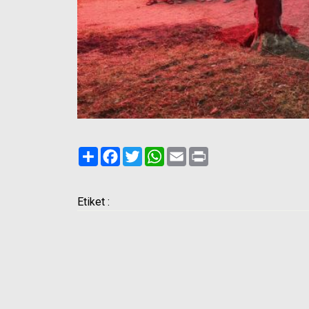
Paylaş
Facebook
Twitter
WhatsApp
Email
Print
Etiket :