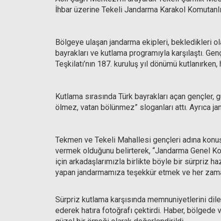
İhbar üzerine Tekeli Jandarma Karakol Komutanlığ
Bölgeye ulaşan jandarma ekipleri, bekledikleri o
bayrakları ve kutlama programıyla karşılaştı. Ge
Teşkilatı’nın 187. kuruluş yıl dönümü kutlanırken,
Kutlama sırasında Türk bayrakları açan gençler, g
ölmez, vatan bölünmez” sloganları attı. Ayrıca j
Tekmen ve Tekeli Mahallesi gençleri adına konuş
vermek olduğunu belirterek, “Jandarma Genel Ko
için arkadaşlarımızla birlikte böyle bir sürpriz h
yapan jandarmamıza teşekkür etmek ve her zama
Sürpriz kutlama karşısında memnuniyetlerini dil
ederek hatıra fotoğrafı çektirdi. Haber, bölgede 