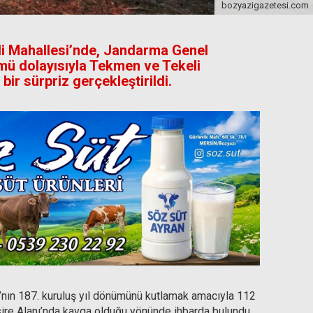
bozyazigazetesi.com
eli Mahallesi’nde, Jandarma Genel
ümü dolayısıyla Tekmen ve Tekeli
bir sürpriz gerçekleştirildi.
ı’nın 187. kuruluş yıl dönümünü kutlamak amacıyla 112
sire Alanı’nda kavga olduğu yönünde ihbarda bulundu.