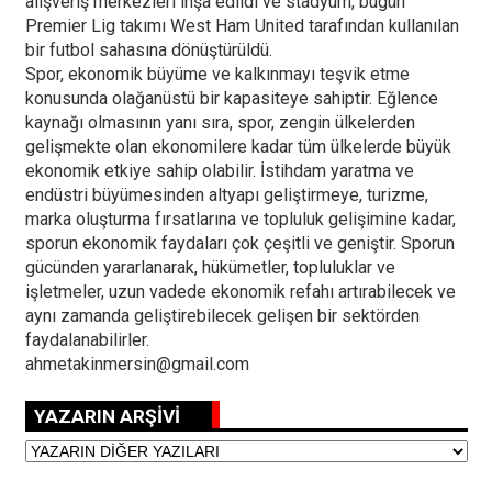
alışveriş merkezleri inşa edildi ve stadyum, bugün
Premier Lig takımı West Ham United tarafından kullanılan
bir futbol sahasına dönüştürüldü.
Spor, ekonomik büyüme ve kalkınmayı teşvik etme
konusunda olağanüstü bir kapasiteye sahiptir. Eğlence
kaynağı olmasının yanı sıra, spor, zengin ülkelerden
gelişmekte olan ekonomilere kadar tüm ülkelerde büyük
ekonomik etkiye sahip olabilir. İstihdam yaratma ve
endüstri büyümesinden altyapı geliştirmeye, turizme,
marka oluşturma fırsatlarına ve topluluk gelişimine kadar,
sporun ekonomik faydaları çok çeşitli ve geniştir. Sporun
gücünden yararlanarak, hükümetler, topluluklar ve
işletmeler, uzun vadede ekonomik refahı artırabilecek ve
aynı zamanda geliştirebilecek gelişen bir sektörden
faydalanabilirler.
ahmetakinmersin@gmail.com
YAZARIN ARŞİVİ