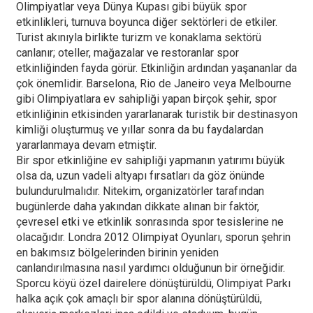
Olimpiyatlar veya Dünya Kupası gibi büyük spor
etkinlikleri, turnuva boyunca diğer sektörleri de etkiler.
Turist akınıyla birlikte turizm ve konaklama sektörü
canlanır; oteller, mağazalar ve restoranlar spor
etkinliğinden fayda görür. Etkinliğin ardından yaşananlar da
çok önemlidir. Barselona, Rio de Janeiro veya Melbourne
gibi Olimpiyatlara ev sahipliği yapan birçok şehir, spor
etkinliğinin etkisinden yararlanarak turistik bir destinasyon
kimliği oluşturmuş ve yıllar sonra da bu faydalardan
yararlanmaya devam etmiştir.
Bir spor etkinliğine ev sahipliği yapmanın yatırımı büyük
olsa da, uzun vadeli altyapı fırsatları da göz önünde
bulundurulmalıdır. Nitekim, organizatörler tarafından
bugünlerde daha yakından dikkate alınan bir faktör,
çevresel etki ve etkinlik sonrasında spor tesislerine ne
olacağıdır. Londra 2012 Olimpiyat Oyunları, sporun şehrin
en bakımsız bölgelerinden birinin yeniden
canlandırılmasına nasıl yardımcı olduğunun bir örneğidir.
Sporcu köyü özel dairelere dönüştürüldü, Olimpiyat Parkı
halka açık çok amaçlı bir spor alanına dönüştürüldü,