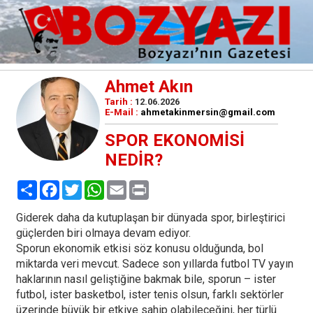
Ahmet Akın
Tarih :
12.06.2026
E-Mail :
ahmetakinmersin@gmail.com
SPOR EKONOMİSİ
NEDİR?
Paylaş
Facebook
Twitter
WhatsApp
Email
Print
Giderek daha da kutuplaşan bir dünyada spor, birleştirici
güçlerden biri olmaya devam ediyor.
Sporun ekonomik etkisi söz konusu olduğunda, bol
miktarda veri mevcut. Sadece son yıllarda futbol TV yayın
haklarının nasıl geliştiğine bakmak bile, sporun – ister
futbol, ister basketbol, ister tenis olsun, farklı sektörler
üzerinde büyük bir etkiye sahip olabileceğini, her türlü