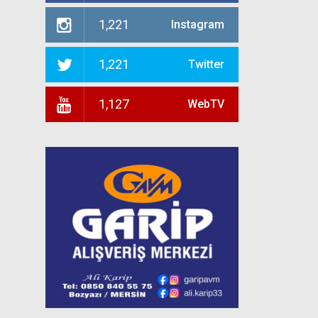
1,221
Instagram
1,221
Twitter
1,127
WebTV