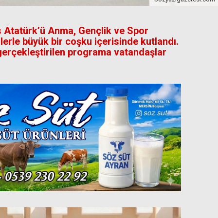
s Atatürk’ü Anma, Gençlik ve Spor
erle büyük bir coşku içerisinde kutlandı.
erçekleştirilen programa vatandaşlar