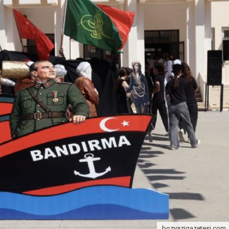
bozyazigazetesi.com