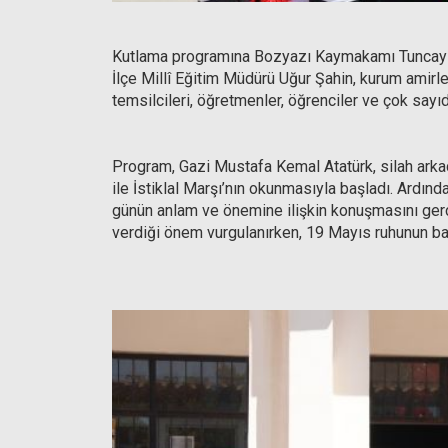
Kutlama programına Bozyazı Kaymakamı Tuncay 
İlçe Millî Eğitim Müdürü Uğur Şahin, kurum amirleri
temsilcileri, öğretmenler, öğrenciler ve çok sayıd
Program, Gazi Mustafa Kemal Atatürk, silah arkad
ile İstiklal Marşı’nın okunmasıyla başladı. Ardı
günün anlam ve önemine ilişkin konuşmasını gerç
verdiği önem vurgulanırken, 19 Mayıs ruhunun bağı