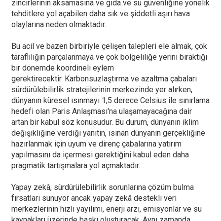
zincirlerinin aksamasına ve gıda ve su güvenliğine yönelik
tehditlere yol açabilen daha sık ve şiddetli aşırı hava
olaylarına neden olmaktadır.
Bu acil ve bazen birbiriyle çelişen talepleri ele almak, çok
taraflılığın parçalanmaya ve çok bölgeliliğe yerini bıraktığı
bir dönemde koordineli eylem
gerektirecektir. Karbonsuzlaştırma ve azaltma çabaları
sürdürülebilirlik stratejilerinin merkezinde yer alırken,
dünyanın küresel ısınmayı 1,5 derece Celsius ile sınırlama
hedefi olan Paris Anlaşması'na ulaşamayacağına dair
artan bir kabul söz konusudur. Bu durum, dünyanın iklim
değişikliğine verdiği yanıtın, ısınan dünyanın gerçekliğine
hazırlanmak için uyum ve direnç çabalarına yatırım
yapılmasını da içermesi gerektiğini kabul eden daha
pragmatik tartışmalara yol açmaktadır.
Yapay zekâ, sürdürülebilirlik sorunlarına çözüm bulma
fırsatları sunuyor ancak yapay zekâ destekli veri
merkezlerinin hızlı yayılımı, enerji arzı, emisyonlar ve su
kaynakları üzerinde baskı oluşturacak. Aynı zamanda,