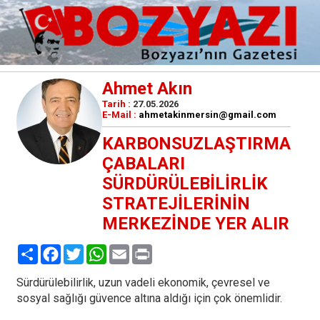
Ahmet Akın
Tarih :
27.05.2026
E-Mail :
ahmetakinmersin@gmail.com
KARBONSUZLAŞTIRMA
ÇABALARI
SÜRDÜRÜLEBİLİRLİK
STRATEJİLERİNİN
MERKEZİNDE YER ALIR
Paylaş
Facebook
Twitter
WhatsApp
Email
Print
Sürdürülebilirlik, uzun vadeli ekonomik, çevresel ve
sosyal sağlığı güvence altına aldığı için çok önemlidir.