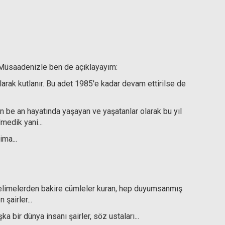
en. Müsaadenizle ben de açıklayayım:
arak kutlanır. Bu adet 1985'e kadar devam ettirilse de
i an be an hayatında yaşayan ve yaşatanlar olarak bu yıl
medik yani...
ima...
 kelimelerden bakire cümleler kuran, hep duyumsanmış
şairler...
a bir dünya insanı şairler, söz ustaları...