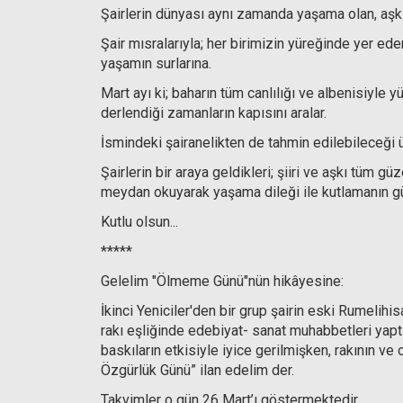
Şairlerin dünyası aynı zamanda yaşama olan, aşkın
Şair mısralarıyla; her birimizin yüreğinde yer e
yaşamın surlarına.
Mart ayı ki; baharın tüm canlılığı ve albenisiyle yü
derlendiği zamanların kapısını aralar.
İsmindeki şairanelikten de tahmin edilebileceği üz
Şairlerin bir araya geldikleri; şiiri ve aşkı tüm g
meydan okuyarak yaşama dileği ile kutlamanın gü
Kutlu olsun...
*****
Gelelim "Ölmeme Günü"nün hikâyesine:
İkinci Yeniciler'den bir grup şairin eski Rumelihis
rakı eşliğinde edebiyat- sanat muhabbetleri yapt
baskıların etkisiyle iyice gerilmişken, rakının ve
Özgürlük Günü” ilan edelim der.
Takvimler o gün 26 Mart’ı göstermektedir.