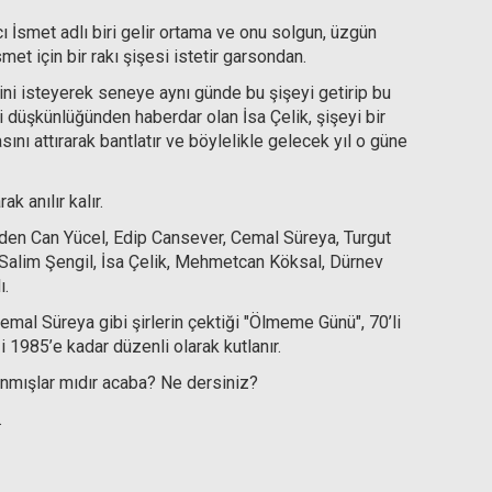
İsmet adlı biri gelir ortama ve onu solgun, üzgün
t için bir rakı şişesi istetir garsondan.
ni isteyerek seneye aynı günde bu şişeyi getirip bu
ki düşkünlüğünden haberdar olan İsa Çelik, şişeyi bir
nı attırarak bantlatır ve böylelikle gelecek yıl o güne
 anılır kalır.
den Can Yücel, Edip Cansever, Cemal Süreya, Turgut
Salim Şengil, İsa Çelik, Mehmetcan Köksal, Dürnev
ı.
emal Süreya gibi şirlerin çektiği "Ölmeme Günü", 70’li
ği 1985’e kadar düzenli olarak kutlanır.
lanmışlar mıdır acaba? Ne dersiniz?
.