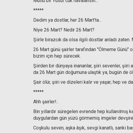
Mutlu bir Yusuf'cuk havalansın..."
*****
Dedim ya dostlar, her 26 Mart'ta...
Niye 26 Mart? Nedir 26 Mart?
Şiirle birazcık da olsa ilgili dostlar anladı zat
26 Mart günü şairler tarafından "Ölmeme Günü" ol
bizim için hep sürecek.
Şiirden bir dünyaya inananlar, şiiri sevenler, şiir
da 26 Mart gün doğumuna ulaştık ya, bugün de öl
Şair ölür, şiiri ve dizeleri kalır ve yaşar; hep ve da
*****
Ahh şairler!..
Bin yıllardır süregelen evrende hep kullanılmış
duygulardan gün yüzü görmemiş imgeler devşiren 
Coşkulu seven, aşka âşık, sevgi kanatlı, sanki başk