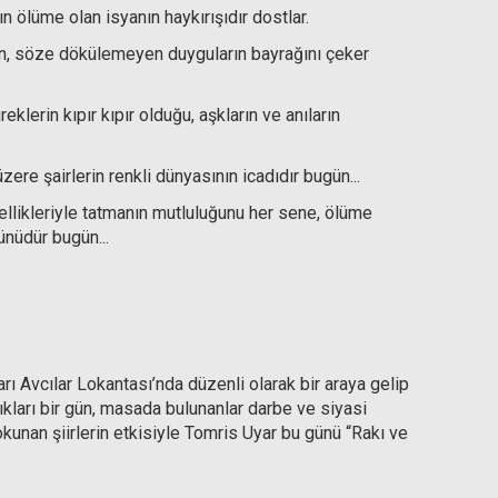
 ölüme olan isyanın haykırışıdır dostlar.
den, söze dökülemeyen duyguların bayrağını çeker
reklerin kıpır kıpır olduğu, aşkların ve anıların
ere şairlerin renkli dünyasının icadıdır bugün...
üzellikleriyle tatmanın mutluluğunu her sene, ölüme
nüdür bugün...
arı Avcılar Lokantası’nda düzenli olarak bir araya gelip
ıkları bir gün, masada bulunanlar darbe ve siyasi
 okunan şiirlerin etkisiyle Tomris Uyar bu günü “Rakı ve