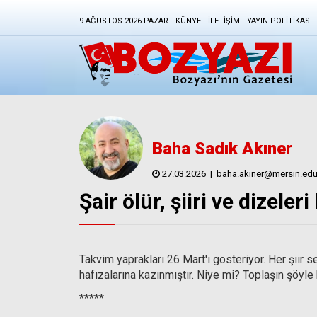
9 AĞUSTOS 2026 PAZAR
KÜNYE
İLETIŞIM
YAYIN POLITIKASI
Baha Sadık Akıner
27.03.2026
|
baha.akiner@mersin.edu.
Şair ölür, şiiri ve dizeleri
Takvim yaprakları 26 Mart'ı gösteriyor. Her şiir se
hafızalarına kazınmıştır. Niye mi? Toplaşın şöyle
*****