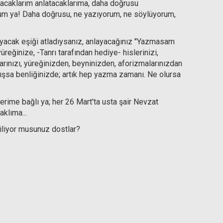
acaklarım anlatacaklarıma, daha doğrusu
rum ya! Daha doğrusu, ne yazıyorum, ne söylüyorum,
layacak eşiği atladıysanız, anlayacağınız "Yazmasam
üreğinize, -Tanrı tarafından hediye- hislerinizi,
larınızı, yüreğinizden, beyninizden, aforizmalarınızdan
ışsa benliğinizde; artık hep yazma zamanı. Ne olursa
ime bağlı ya; her 26 Mart'ta usta şair Nevzat
aklıma...
iliyor musunuz dostlar?