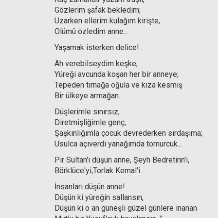
Gözlerim şafak bekledim;
Uzarken ellerim kulağım kirişte,
Ölümü özledim anne...
Yaşamak isterken delice!..
Ah verebilseydim keşke,
Yüreği avcunda koşan her bir anneye;
Tepeden tırnağa oğula ve kıza kesmiş
Bir ülkeye armağan...
Düşlerimle sınırsız,
Diretmişliğimle genç,
Şaşkınlığımla çocuk devrederken sırdaşıma;
Usulca açıverdi yanağımda tomurcuk...
Pir Sultan'ı düşün anne, Şeyh Bedretinn'i,
Börklüce'yi,Torlak Kemal'i...
İnsanları düşün anne!
Düşün ki yüreğin sallansın,
Düşün ki o an güneşli güzel günlere inanan