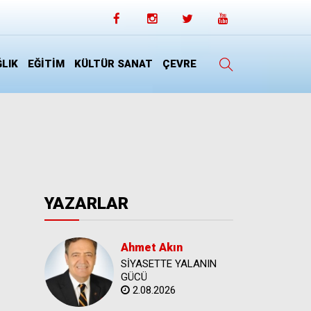
LIK
EĞİTİM
KÜLTÜR SANAT
ÇEVRE
YAZARLAR
Ahmet Akın
SİYASETTE YALANIN
GÜCÜ
2.08.2026