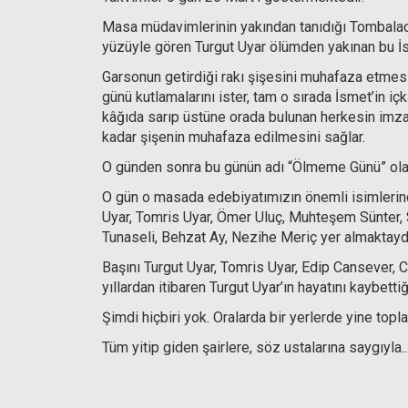
Masa müdavimlerinin yakından tanıdığı Tombalacı 
yüzüyle gören Turgut Uyar ölümden yakınan bu İsme
Garsonun getirdiği rakı şişesini muhafaza etmesi
günü kutlamalarını ister, tam o sırada İsmet’in iç
kâğıda sarıp üstüne orada bulunan herkesin imzası
kadar şişenin muhafaza edilmesini sağlar.
O günden sonra bu günün adı “Ölmeme Günü” olarak
O gün o masada edebiyatımızın önemli isimlerin
Uyar, Tomris Uyar, Ömer Uluç, Muhteşem Sünter, 
Tunaseli, Behzat Ay, Nezihe Meriç yer almaktayd
Başını Turgut Uyar, Tomris Uyar, Edip Cansever, C
yıllardan itibaren Turgut Uyar’ın hayatını kaybetti
Şimdi hiçbiri yok. Oralarda bir yerlerde yine top
Tüm yitip giden şairlere, söz ustalarına saygıyla..