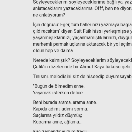
Söyleyeceklerim söyleyeceklerime bağlı ya; yaz
anlatacaklarım yazacaklarıma. Offf, ben ne diyo
ne anlatıyorum?
İşin doğrusu: Eğer, tüm hallerinizi yazmaya bağ
çıldıracaktım" diyen Sait Faik hissi yerleşmişse y
yaşanmışlıklarınızı, yaşanmamışlıklarınızı, duygu
merhemli parmak uçlarına aktaracak bir yol açılm
olsun hep ve daima...
Nerede kalmıştık? Söyleyeceklerim söyleyecekler
Çelik'in dizelerinde bir Ahmet Kaya türküsü gelir 
Tınısını, melodisini siz de hissedip duyumsayab
"Bugün de ölmedim anne,
Yaşamak isterken delice...
Beni burada arama, arama anne.
Kapıda adımı, adımı sorma.
Saçlarına yıldız düşmüş;
Koparma anne, ağlama...
Kaç zamandır yüzüm traşlı,