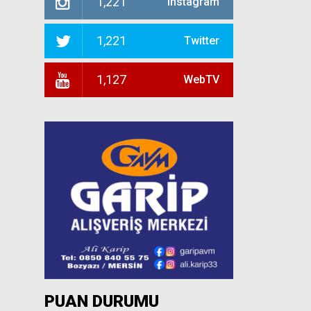
1,221
Instagram
1,221
Twitter
1,127
WebTV
PUAN DURUMU