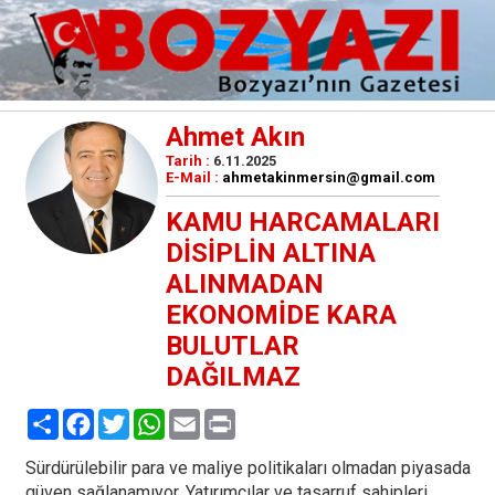
Ahmet Akın
Tarih :
6.11.2025
E-Mail :
ahmetakinmersin@gmail.com
KAMU HARCAMALARI
DİSİPLİN ALTINA
ALINMADAN
EKONOMİDE KARA
BULUTLAR
DAĞILMAZ
Paylaş
Facebook
Twitter
WhatsApp
Email
Print
Sürdürülebilir para ve maliye politikaları olmadan piyasada
güven sağlanamıyor. Yatırımcılar ve tasarruf sahipleri