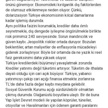
önünü göremiyor. Ekonomideki kırılganlık dış faktörlerden
de olumsuz etkilenmeye neden oluyor. Çünkü,
dolarizasyon Türkiye ekonomisinin kılcal damarlarına
kadar işlemiş durumda.
Aynı politika faizini korumakla, krediler daha ılımlı
seyretmekle, dış dengede iyileşme öngörülmekle birlikte
risk primimiz 240 seviyesinde. Sorun inandırıcılık ve
güven kaybı. Jeopolitik riskler ortada duruyor. Bozulan
beklentiler, artan maliyetler de enflasyonla mücadeleyi
giderek zorlaştırıyor. Böyle bir ortamda da ne yazık ki reel
faiz gereksinimi daha yüksek oluyor.
Türkiye kredilerdeki büyümeyi yavaşlatmak zorunda.
Krediler yatırımı değil tüketimi artırıyor. Tüketim de ithalata
dayalı olduğu için cari açık büyüyor. Türkiye, yabancı
yatırımcıyı çekip cari açığı finansa etmekte zorlanırsa
TL’de daha fazla değer kaybı meydana gelebilir.
Sosyal Güvenlik Kurumu açığı sürdürülebilir olmaktan
çıkmış durumda. Olağanüstü boyutlara ulaştı. Bir de buna
Yap İşlet Devret modeli ile yapılan köprüler, tüneller,
otoyollar ve Havalimanları için ödenen garanti paralarını