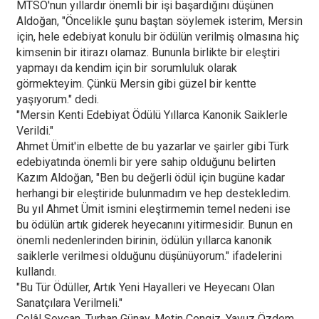
MTSO'nun yıllardır önemli bir işi başardığını düşünen
Aldoğan, "Öncelikle şunu baştan söylemek isterim, Mersin
için, hele edebiyat konulu bir ödülün verilmiş olmasına hiç
kimsenin bir itirazı olamaz. Bununla birlikte bir eleştiri
yapmayı da kendim için bir sorumluluk olarak
görmekteyim. Çünkü Mersin gibi güzel bir kentte
yaşıyorum." dedi.
"Mersin Kenti Edebiyat Ödülü Yıllarca Kanonik Saiklerle
Verildi."
Ahmet Ümit'in elbette de bu yazarlar ve şairler gibi Türk
edebiyatında önemli bir yere sahip olduğunu belirten
Kazım Aldoğan, "Ben bu değerli ödül için bugüne kadar
herhangi bir eleştiride bulunmadım ve hep destekledim.
Bu yıl Ahmet Ümit ismini eleştirmemin temel nedeni ise
bu ödülün artık giderek heyecanını yitirmesidir. Bunun en
önemli nedenlerinden birinin, ödülün yıllarca kanonik
saiklerle verilmesi olduğunu düşünüyorum." ifadelerini
kullandı.
"Bu Tür Ödüller, Artık Yeni Hayalleri ve Heyecanı Olan
Sanatçılara Verilmeli."
Celâl Soycan, Turhan Günay, Metin Cengiz, Yavuz Özdem