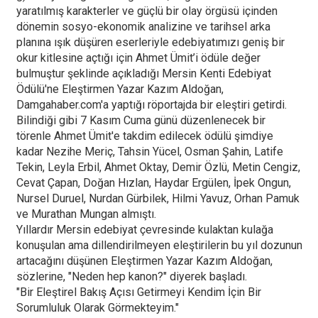
yaratılmış karakterler ve güçlü bir olay örgüsü içinden
dönemin sosyo-ekonomik analizine ve tarihsel arka
planına ışık düşüren eserleriyle edebiyatımızı geniş bir
okur kitlesine açtığı için Ahmet Ümit’i ödüle değer
bulmuştur şeklinde açıkladığı Mersin Kenti Edebiyat
Ödülü'ne Eleştirmen Yazar Kazım Aldoğan,
Damgahaber.com'a yaptığı röportajda bir eleştiri getirdi.
Bilindiği gibi 7 Kasım Cuma günü düzenlenecek bir
törenle Ahmet Ümit'e takdim edilecek ödülü şimdiye
kadar Nezihe Meriç, Tahsin Yücel, Osman Şahin, Latife
Tekin, Leyla Erbil, Ahmet Oktay, Demir Özlü, Metin Cengiz,
Cevat Çapan, Doğan Hızlan, Haydar Ergülen, İpek Ongun,
Nursel Duruel, Nurdan Gürbilek, Hilmi Yavuz, Orhan Pamuk
ve Murathan Mungan almıştı.
Yıllardır Mersin edebiyat çevresinde kulaktan kulağa
konuşulan ama dillendirilmeyen eleştirilerin bu yıl dozunun
artacağını düşünen Eleştirmen Yazar Kazım Aldoğan,
sözlerine, "Neden hep kanon?" diyerek başladı.
"Bir Eleştirel Bakış Açısı Getirmeyi Kendim İçin Bir
Sorumluluk Olarak Görmekteyim."