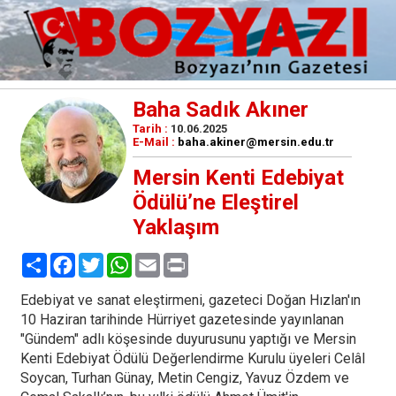
Baha Sadık Akıner
Tarih :
10.06.2025
E-Mail :
baha.akiner@mersin.edu.tr
Mersin Kenti Edebiyat
Ödülü’ne Eleştirel
Yaklaşım
Paylaş
Facebook
Twitter
WhatsApp
Email
Print
Edebiyat ve sanat eleştirmeni, gazeteci Doğan Hızlan'ın
10 Haziran tarihinde Hürriyet gazetesinde yayınlanan
"Gündem" adlı köşesinde duyurusunu yaptığı ve Mersin
Kenti Edebiyat Ödülü Değerlendirme Kurulu üyeleri Celâl
Soycan, Turhan Günay, Metin Cengiz, Yavuz Özdem ve