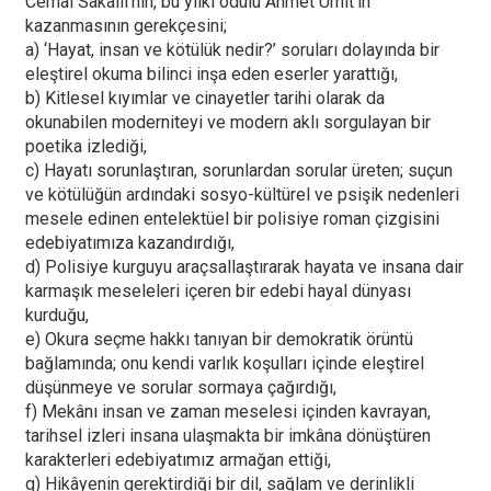
Cemal Sakallı’nın, bu yılki ödülü Ahmet Ümit'in
kazanmasının gerekçesini;
a) ‘Hayat, insan ve kötülük nedir?’ soruları dolayında bir
eleştirel okuma bilinci inşa eden eserler yarattığı,
b) Kitlesel kıyımlar ve cinayetler tarihi olarak da
okunabilen moderniteyi ve modern aklı sorgulayan bir
poetika izlediği,
c) Hayatı sorunlaştıran, sorunlardan sorular üreten; suçun
ve kötülüğün ardındaki sosyo-kültürel ve psişik nedenleri
mesele edinen entelektüel bir polisiye roman çizgisini
edebiyatımıza kazandırdığı,
d) Polisiye kurguyu araçsallaştırarak hayata ve insana dair
karmaşık meseleleri içeren bir edebi hayal dünyası
kurduğu,
e) Okura seçme hakkı tanıyan bir demokratik örüntü
bağlamında; onu kendi varlık koşulları içinde eleştirel
düşünmeye ve sorular sormaya çağırdığı,
f) Mekânı insan ve zaman meselesi içinden kavrayan,
tarihsel izleri insana ulaşmakta bir imkâna dönüştüren
karakterleri edebiyatımız armağan ettiği,
g) Hikâyenin gerektirdiği bir dil, sağlam ve derinlikli