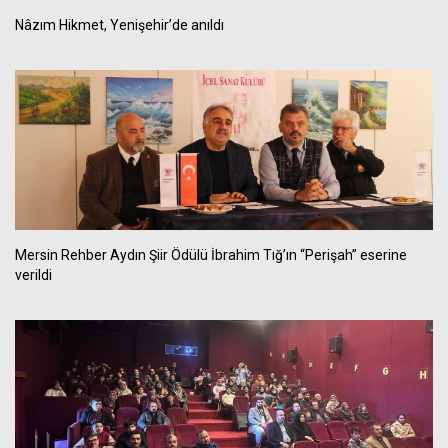
Nâzım Hikmet, Yenişehir’de anıldı
Mersin Rehber Aydın Şiir Ödülü İbrahim Tığ’ın “Perişah” eserine
verildi