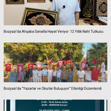
Bozyazı’da Ahşaba Sanatla Hayat Veriyor: 12 Yıllık Naht Tutkusu
Bozyazı’da “Yazarlar ve Okurlar Buluşuyor” Etkinliği Düzenlendi