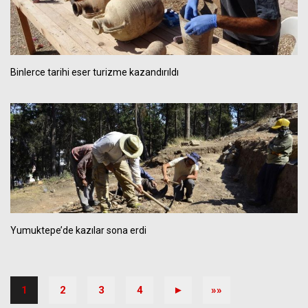
Binlerce tarihi eser turizme kazandırıldı
Yumuktepe’de kazılar sona erdi
1
2
3
4
►
»»