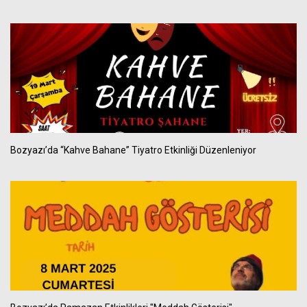
Bozyazı’da “Kahve Bahane” Tiyatro Etkinliği Düzenleniyor