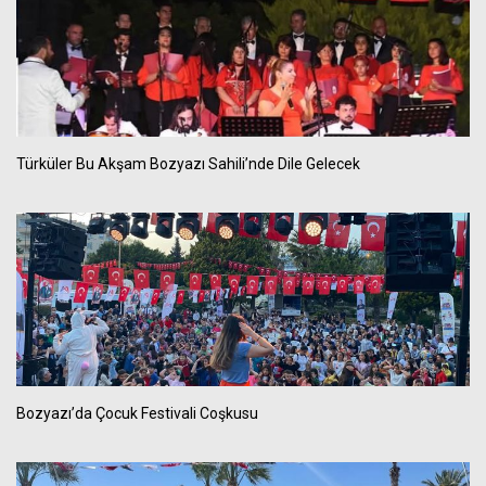
Türküler Bu Akşam Bozyazı Sahili’nde Dile Gelecek
Bozyazı’da Çocuk Festivali Coşkusu