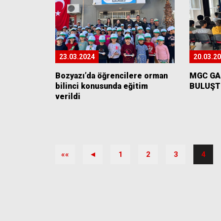
23.03.2024
20.03.2
Bozyazı’da öğrencilere orman
MGC GA
bilinci konusunda eğitim
BULUŞT
verildi
««
◄
1
2
3
4