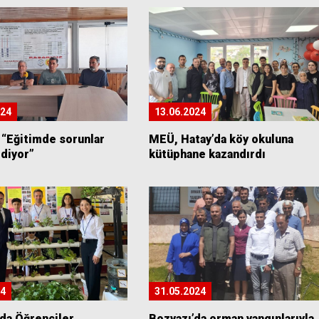
024
13.06.2024
 “Eğitimde sorunlar
MEÜ, Hatay’da köy okuluna
diyor”
kütüphane kazandırdı
24
31.05.2024
’da Öğrenciler
Bozyazı’da orman yangınlarıyla