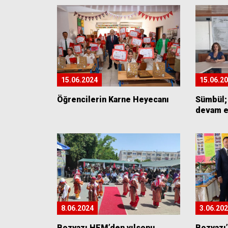
15.06.2024
15.06.2
Öğrencilerin Karne Heyecanı
Sümbül;
devam e
8.06.2024
3.06.20
Bozyazı HEM’den yılsonu
Bozyazı