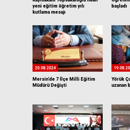
yeni eğitim öğretim yılı
başladı
kutlama mesajı
20.08.2024
19.08.2
Mersin’de 7 İlçe Milli Eğitim
Yörük Ç
Müdürü Değişti
uzanan b