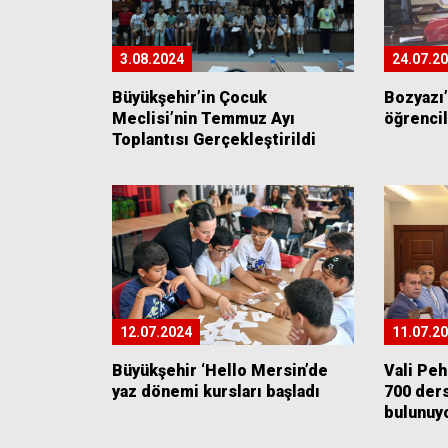
3.08.2024
24.07.2
Büyükşehir’in Çocuk
Bozyazı’
Meclisi’nin Temmuz Ayı
öğrencil
Toplantısı Gerçekleştirildi
12.07.2024
11.07.2
Büyükşehir ‘Hello Mersin’de
Vali Peh
yaz dönemi kursları başladı
700 ders
bulunuy