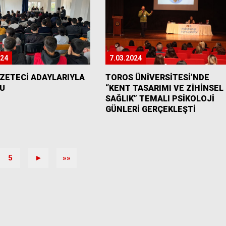
024
7.03.2024
ZETECİ ADAYLARIYLA
TOROS ÜNİVERSİTESİ’NDE
U
“KENT TASARIMI VE ZİHİNSEL
SAĞLIK” TEMALI PSİKOLOJİ
GÜNLERİ GERÇEKLEŞTİ
5
►
»»