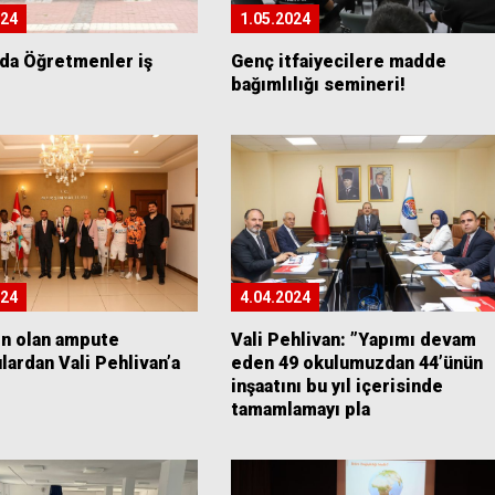
024
1.05.2024
’da Öğretmenler iş
Genç itfaiyecilere madde
bağımlılığı semineri!
024
4.04.2024
n olan ampute
Vali Pehlivan: ”Yapımı devam
lardan Vali Pehlivan’a
eden 49 okulumuzdan 44’ünün
inşaatını bu yıl içerisinde
tamamlamayı pla