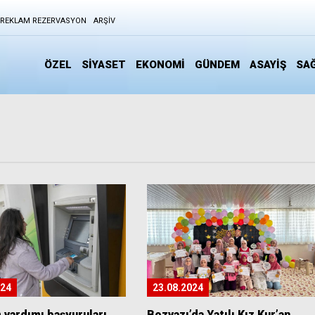
REKLAM REZERVASYON
ARŞIV
ÖZEL
SİYASET
EKONOMİ
GÜNDEM
ASAYİŞ
SAĞ
024
23.08.2024
 yardımı başvuruları
Bozyazı’da Yatılı Kız Kur’an