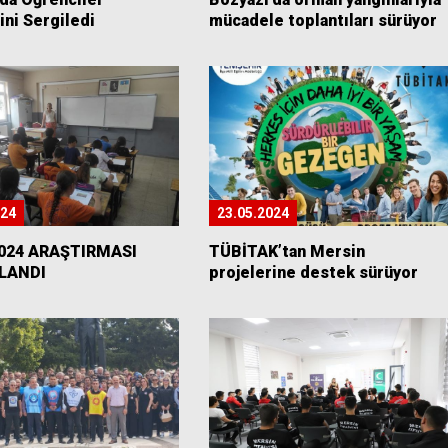
ini Sergiledi
mücadele toplantıları sürüyor
024
23.05.2024
2024 ARAŞTIRMASI
TÜBİTAK’tan Mersin
LANDI
projelerine destek sürüyor