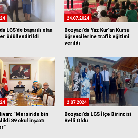
024
24.07.2024
da LGS’de başarılı olan
Bozyazı’da Yaz Kur’an Kursu
er ödüllendirildi
öğrencilerine trafik eğitimi
verildi
024
2.07.2024
livan: “Mersin’de bin
Bozyazı’da LGS İlçe Birincisi
likli 89 okul inşaatı
Belli Oldu
or”