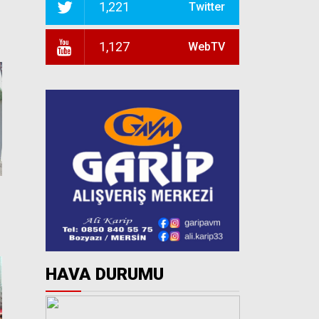
1,221
Twitter
1,127
WebTV
HAVA DURUMU