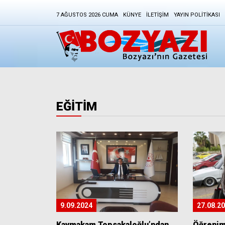
7 AĞUSTOS 2026 CUMA
KÜNYE
İLETIŞIM
YAYIN POLITIKASI
EĞİTİM
9.09.2024
27.08.2
Kaymakam Topsakaloğlu’ndan
Öğrenim