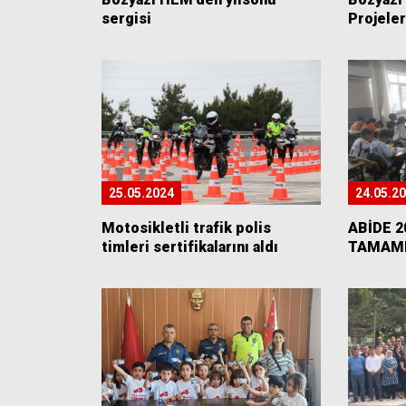
sergisi
Projeler
25.05.2024
24.05.2
Motosikletli trafik polis
ABİDE 
timleri sertifikalarını aldı
TAMAM