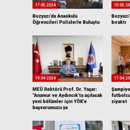
17.05.2024
10.05.2
Bozyazı’da Anaokulu
Bozyazı
Öğrencileri Polislerle Buluştu
bıraktı
19.04.2024
17.04.2
MEÜ Rektörü Prof. Dr. Yaşar:
Şampiyo
"Anamur ve Aydıncık’ta açılacak
futbolcu
yeni bölümler için YÖK’e
ziyaret
başvurumuzu ya