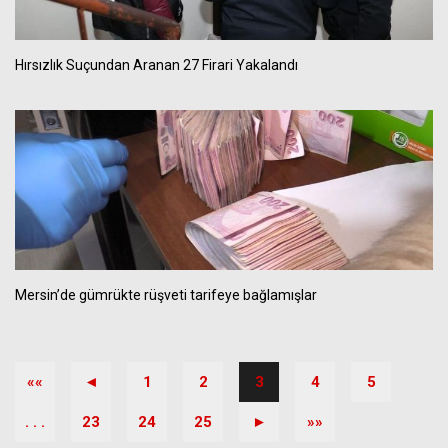
Hırsızlık Suçundan Aranan 27 Firari Yakalandı
Mersin’de gümrükte rüşveti tarifeye bağlamışlar
««
◄
1
2
3
4
5
. . .
23
24
25
►
»»