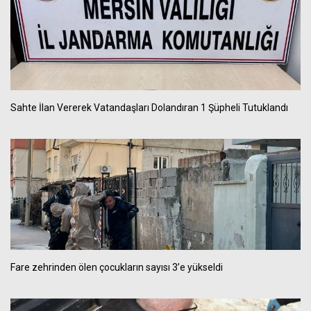
Sahte İlan Vererek Vatandaşları Dolandıran 1 Şüpheli Tutuklandı
Fare zehrinden ölen çocukların sayısı 3’e yükseldi