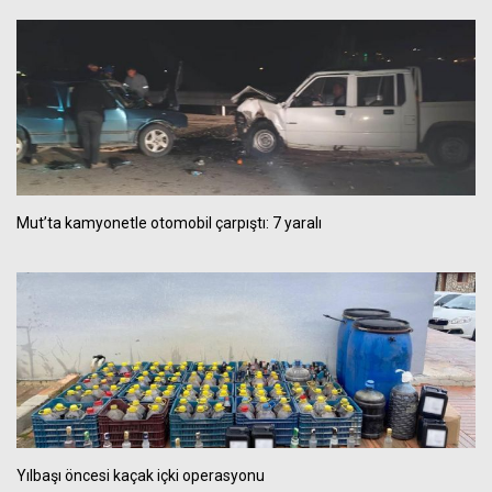
Mut’ta kamyonetle otomobil çarpıştı: 7 yaralı
Yılbaşı öncesi kaçak içki operasyonu