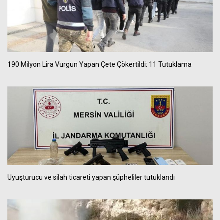
190 Milyon Lira Vurgun Yapan Çete Çökertildi: 11 Tutuklama
Uyuşturucu ve silah ticareti yapan şüpheliler tutuklandı