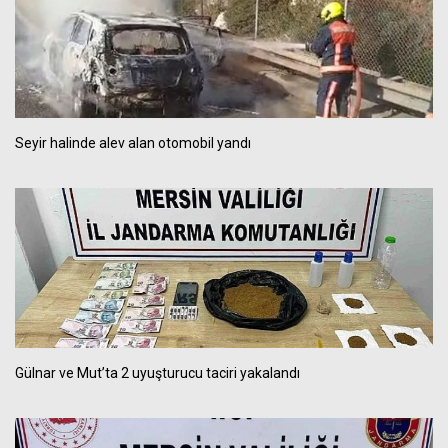
Seyir halinde alev alan otomobil yandı
Gülnar ve Mut’ta 2 uyuşturucu taciri yakalandı