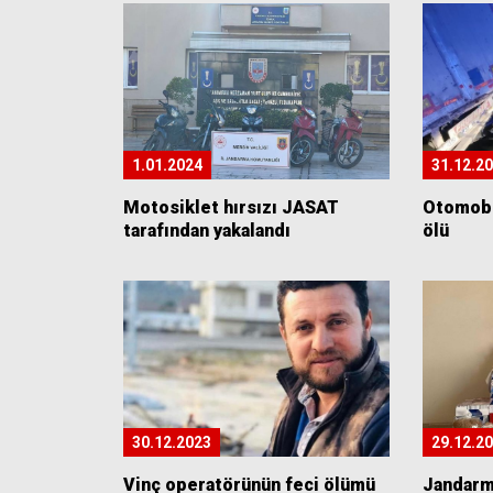
1.01.2024
31.12.2
Motosiklet hırsızı JASAT
Otomobil
tarafından yakalandı
ölü
30.12.2023
29.12.2
Vinç operatörünün feci ölümü
Jandarma