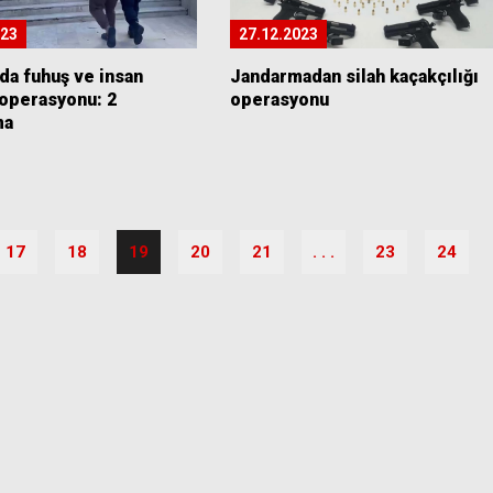
023
27.12.2023
da fuhuş ve insan
Jandarmadan silah kaçakçılığı
 operasyonu: 2
operasyonu
ma
17
18
19
20
21
. . .
23
24