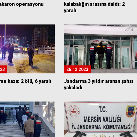
akaron operasyonu
kalabalığın arasına daldı: 2
yaralı
023
28.12.2023
me kaza: 2 ölü, 6 yaralı
Jandarma 3 yıldır aranan şahsı
yakaladı