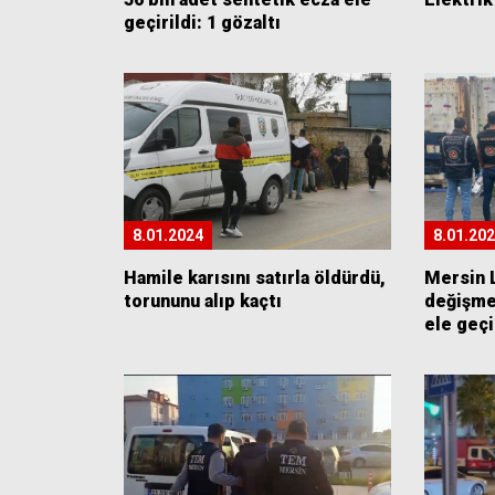
geçirildi: 1 gözaltı
8.01.2024
8.01.20
Hamile karısını satırla öldürdü,
Mersin 
torununu alıp kaçtı
değişme
ele geçi