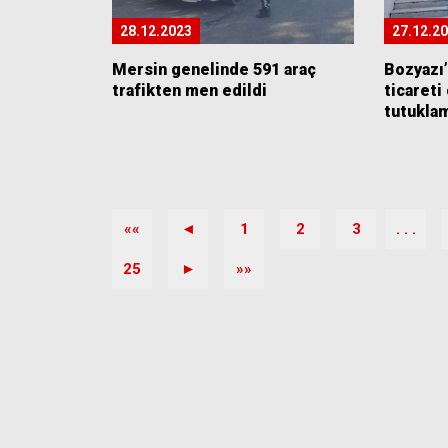
28.12.2023
27.12.2
Mersin genelinde 591 araç
Bozyazı’
trafikten men edildi
ticareti
tutukla
««
◄
1
2
3
. . .
25
►
»»