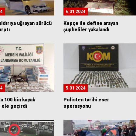
24
6.01.2024
saldırıya uğrayan sürücü
Kepçe ile define arayan
arptı
şüpheliler yakalandı
24
5.01.2024
a 100 bin kaçak
Polisten tarihi eser
 ele geçirdi
operasyonu