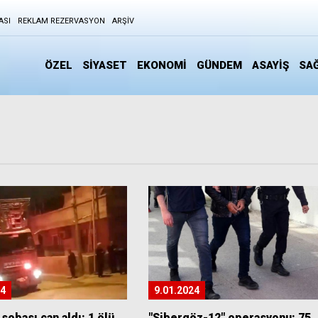
ASI
REKLAM REZERVASYON
ARŞIV
ÖZEL
SİYASET
EKONOMİ
GÜNDEM
ASAYİŞ
SAĞ
24
9.01.2024
 sobası can aldı: 1 ölü
"Sibergöz-12" operasyonu: 75