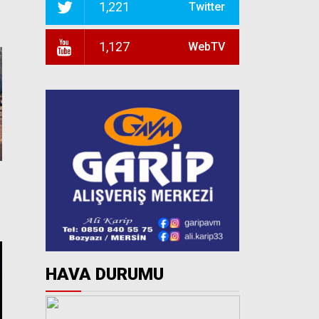
1,221
Twitter
1,127
WebTV
HAVA DURUMU