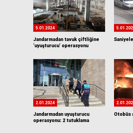
5.01.2024
5.01.20
Jandarmadan tavuk çiftliğine
Saniyel
’uyuşturucu’ operasyonu
2.01.2024
2.01.20
Jandarmadan uyuşturucu
Otobüs a
operasyonu: 2 tutuklama