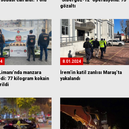
gözaltı
24
8.01.2024
Limanı’nda manzara
İrem’in katil zanlısı Maraş’ta
di: 77 kilogram kokain
yakalandı
rildi