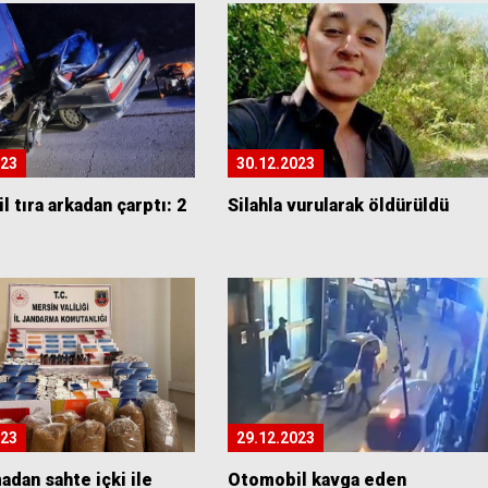
023
30.12.2023
 tıra arkadan çarptı: 2
Silahla vurularak öldürüldü
023
29.12.2023
dan sahte içki ile
Otomobil kavga eden