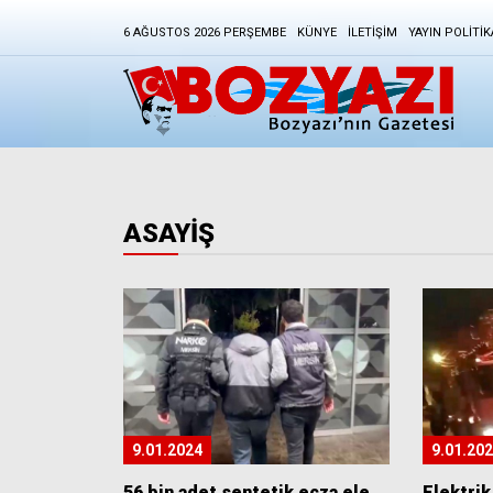
6 AĞUSTOS 2026 PERŞEMBE
KÜNYE
İLETIŞIM
YAYIN POLITIK
ASAYİŞ
9.01.2024
9.01.20
56 bin adet sentetik ecza ele
Elektrik