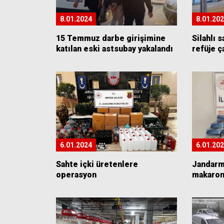
8.01.2024
8.01.20
15 Temmuz darbe girişimine
Silahlı 
katılan eski astsubay yakalandı
refüje ç
6.01.2024
6.01.20
Sahte içki üretenlere
Jandarm
operasyon
makaron