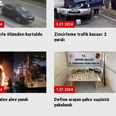
24
3.01.2024
erle ölümden kurtuldu
Zincirleme trafik kazası: 2
yaralı
24
1.01.2024
lev alev yandı
Define arayan şahıs suçüstü
yakalandı