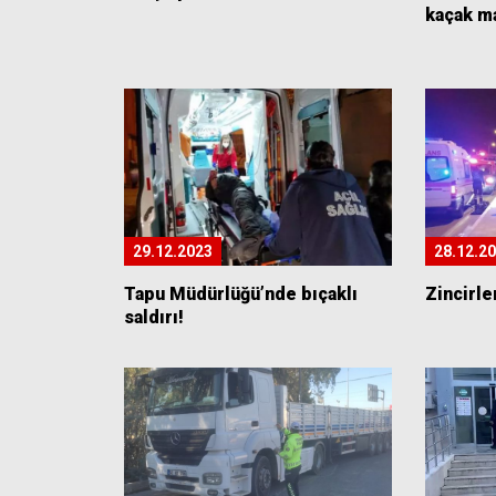
kaçak m
29.12.2023
28.12.2
Tapu Müdürlüğü’nde bıçaklı
Zincirle
saldırı!