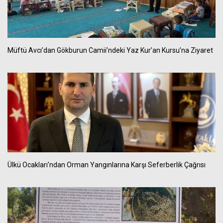
Müftü Avcı’dan Gökburun Camii’ndeki Yaz Kur’an Kursu’na Ziyaret
Ülkü Ocakları’ndan Orman Yangınlarına Karşı Seferberlik Çağrısı