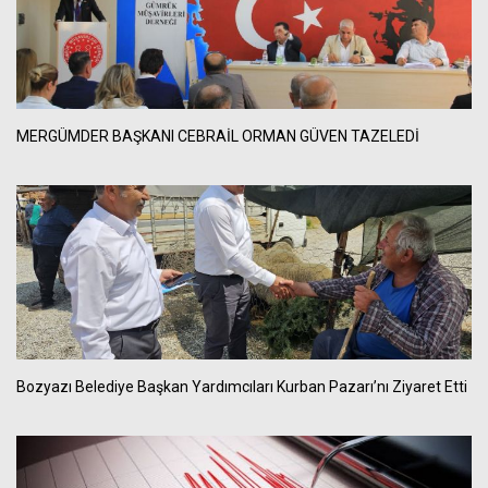
MERGÜMDER BAŞKANI CEBRAİL ORMAN GÜVEN TAZELEDİ
Bozyazı Belediye Başkan Yardımcıları Kurban Pazarı’nı Ziyaret Etti