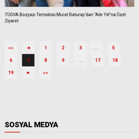
TÜGVA Bozyazı Temsilcisi Murat Baturay’dan “Aile Yılı”na Özel
Ziyaret
««
◄
1
2
3
. . .
5
6
7
8
9
. . .
17
18
19
►
»»
SOSYAL MEDYA