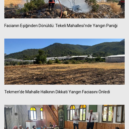
Facianın Eşiğinden Dönüldü: Tekeli Mahallesi’nde Yangın Paniği
Tekmen’de Mahalle Halkının Dikkati Yangın Faciasını Önledi