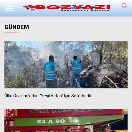
GÜNDEM
Ülkü Ocakları’ndan “Yeşil Vatan” İçin Seferberlik