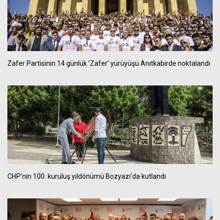
Zafer Partisinin 14 günlük ’Zafer’ yürüyüşü Anıtkabirde noktalandı
CHP’nin 100. kuruluş yıldönümü Bozyazı’da kutlandı