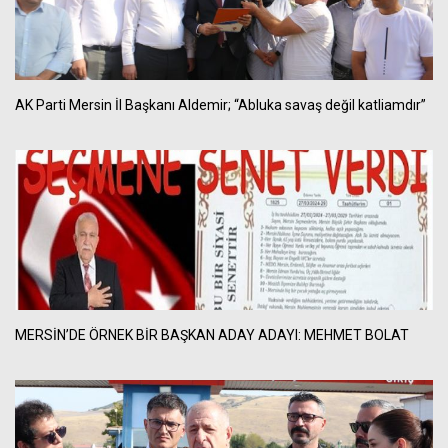
AK Parti Mersin İl Başkanı Aldemir; “Abluka savaş değil katliamdır”
MERSİN’DE ÖRNEK BİR BAŞKAN ADAY ADAYI: MEHMET BOLAT