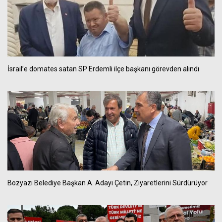
İsrail’e domates satan SP Erdemli ilçe başkanı görevden alındı
Bozyazı Belediye Başkan A. Adayı Çetin, Ziyaretlerini Sürdürüyor