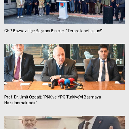
CHP Bozyazı İlçe Başkanı Binicier: “Teröre lanet olsun!”
Prof. Dr. Ümit Özdağ: “PKK ve YPG Türkiye’yi Basmaya
Hazırlanmaktadır”