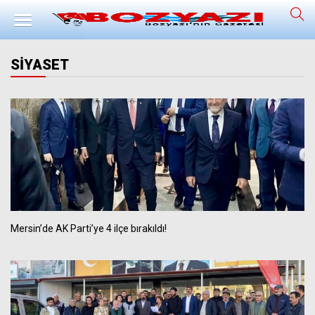
SİYASET
Mersin’de AK Parti’ye 4 ilçe bırakıldı!