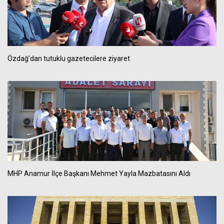
Özdağ’dan tutuklu gazetecilere ziyaret
MHP Anamur İlçe Başkanı Mehmet Yayla Mazbatasını Aldı