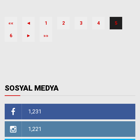
««
◄
1
2
3
4
5
6
►
»»
SOSYAL MEDYA
1,231
1,221