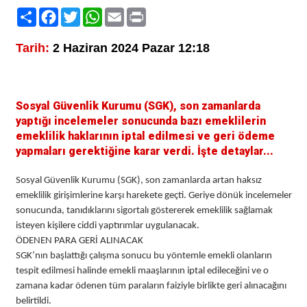
Paylaş
Facebook
Twitter
WhatsApp
Email
Print
Tarih:
2 Haziran 2024 Pazar 12:18
Sosyal Güvenlik Kurumu (SGK), son zamanlarda
yaptığı incelemeler sonucunda bazı emeklilerin
emeklilik haklarının iptal edilmesi ve geri ödeme
yapmaları gerektiğine karar verdi. İşte detaylar...
Sosyal Güvenlik Kurumu (SGK), son zamanlarda artan haksız
emeklilik girişimlerine karşı harekete geçti. Geriye dönük incelemeler
sonucunda, tanıdıklarını sigortalı göstererek emeklilik sağlamak
isteyen kişilere ciddi yaptırımlar uygulanacak.
ÖDENEN PARA GERİ ALINACAK
SGK’nın başlattığı çalışma sonucu bu yöntemle emekli olanların
tespit edilmesi halinde emekli maaşlarının iptal edileceğini ve o
zamana kadar ödenen tüm paraların faiziyle birlikte geri alınacağını
belirtildi.