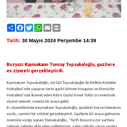
Paylaş
Facebook
Twitter
WhatsApp
Email
Print
Tarih:
30 Mayıs 2024 Perşembe 14:39
Bozyazı Kaymakamı Tuncay Topsakaloğlu, gazilere
ev ziyareti gerçekleştirdi.
Kaymakam Topsakaloğlu, eşi Gül Topsakaloğlu ile birlikte Kötekler
Mahallesi’nde yaşayan terör gazisi Ahmet Navgasın ve Kömürler
Mahallesi’nde ikamet eden Kıbrıs Gazisi İsmet Toklu’yu evlerinde
ziyaret ederek, onlarla bir araya geldi.
Ev ziyaretlerinde Kaymakam Topsakaloğlu, gazilerin hal ve hatırlarını
sordu, samimi bir sohbet gerçekleştirdi. Gazilerle bir araya gelmenin
önemine vurgu yapan Topsakaloğlu, “Tarih boyunca zor şartlara
rağmen zaferler elde eden milletimizin, sahip olduğu vatan sevgisi