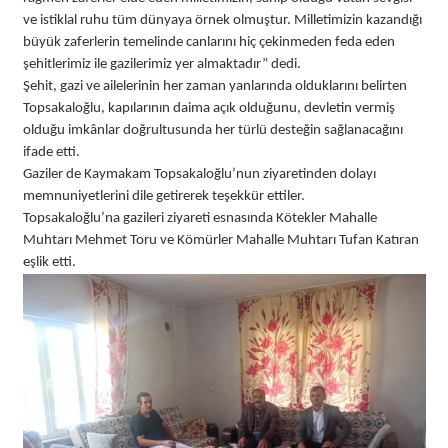
ve istiklal ruhu tüm dünyaya örnek olmuştur. Milletimizin kazandığı
büyük zaferlerin temelinde canlarını hiç çekinmeden feda eden
şehitlerimiz ile gazilerimiz yer almaktadır” dedi.
Şehit, gazi ve ailelerinin her zaman yanlarında olduklarını belirten
Topsakaloğlu, kapılarının daima açık olduğunu, devletin vermiş
olduğu imkânlar doğrultusunda her türlü desteğin sağlanacağını
ifade etti.
Gaziler de Kaymakam Topsakaloğlu’nun ziyaretinden dolayı
memnuniyetlerini dile getirerek teşekkür ettiler.
Topsakaloğlu’na gazileri ziyareti esnasında Kötekler Mahalle
Muhtarı Mehmet Toru ve Kömürler Mahalle Muhtarı Tufan Katıran
eşlik etti.