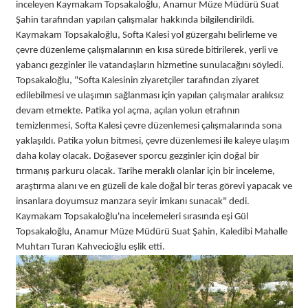
inceleyen Kaymakam Topsakaloğlu, Anamur Müze Müdürü Suat
Şahin tarafından yapılan çalışmalar hakkında bilgilendirildi.
Kaymakam Topsakaloğlu, Softa Kalesi yol güzergahı belirleme ve
çevre düzenleme çalışmalarının en kısa sürede bitirilerek, yerli ve
yabancı gezginler ile vatandaşların hizmetine sunulacağını söyledi.
Topsakaloğlu, "Softa Kalesinin ziyaretçiler tarafından ziyaret
edilebilmesi ve ulaşımın sağlanması için yapılan çalışmalar aralıksız
devam etmekte. Patika yol açma, açılan yolun etrafının
temizlenmesi, Softa Kalesi çevre düzenlemesi çalışmalarında sona
yaklaşıldı. Patika yolun bitmesi, çevre düzenlemesi ile kaleye ulaşım
daha kolay olacak. Doğasever sporcu gezginler için doğal bir
tırmanış parkuru olacak. Tarihe meraklı olanlar için bir inceleme,
araştırma alanı ve en güzeli de kale doğal bir teras görevi yapacak ve
insanlara doyumsuz manzara seyir imkanı sunacak" dedi.
Kaymakam Topsakaloğlu'na incelemeleri sırasında eşi Gül
Topsakaloğlu, Anamur Müze Müdürü Suat Şahin, Kaledibi Mahalle
Muhtarı Turan Kahvecioğlu eşlik etti.