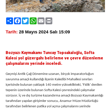
Paylaş
Facebook
Twitter
WhatsApp
Email
Print
Tarih:
28 Mayıs 2024 Salı 15:09
Bozyazı Kaymakamı Tuncay Topsakaloğlu, Softa
Kalesi yol güzergahı belirleme ve çevre düzenleme
çalışmalarını yerinde inceledi.
Geçmişi Antik Çağ Dönemine uzanan, birçok imparatorluğun
savunma amaçlı kullandığı ilçenin Kaledibi Mahallesi sınırları
içerisinde bulunan yaklaşık 140 metre yükseklikteki, 'Fidik' denilen
tepenin üzerinde bulunan Softa Kalesi çevresindeki çalışmalar
sürüyor. İç ve dış turizme kazandırma amaçlı Bozyazı Kaymakamlığı
tarafından yapılan girişimler sonucu, Anamur Müze Müdürlüğü
tarafından belirlenen patika yol açma çalışmalarını yerinde