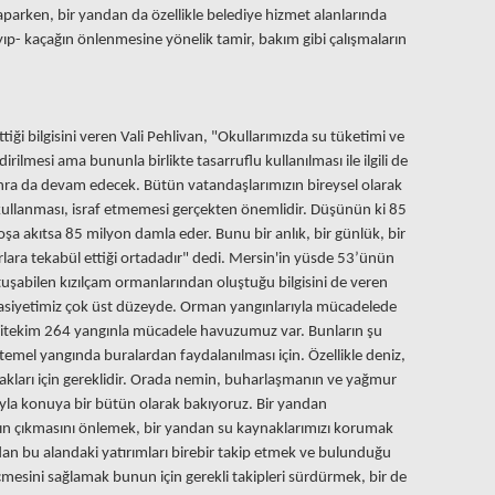
r yaparken, bir yandan da özellikle belediye hizmet alanlarında
ıp- kaçağın önlenmesine yönelik tamir, bakım gibi çalışmaların
tiği bilgisini veren Vali Pehlivan, "Okullarımızda su tüketimi ve
rilmesi ama bununla birlikte tasarruflu kullanılması ile ilgili de
onra da devam edecek. Bütün vatandaşlarımızın bireysel olarak
 kullanması, israf etmemesi gerçekten önemlidir. Düşünün ki 85
şa akıtsa 85 milyon damla eder. Bunu bir anlık, bir günlük, bir
rlara tekabül ettiği ortadadır" dedi. Mersin'in yüsde 53’ünün
tuşabilen kızılçam ormanlarından oluştuğu bilgisini de veren
sasiyetimiz çok üst düzeyde. Orman yangınlarıyla mücadelede
Nitekim 264 yangınla mücadele havuzumuz var. Bunların şu
emel yangında buralardan faydalanılması için. Özellikle deniz,
akları için gereklidir. Orada nemin, buharlaşmanın ve yağmur
ıyla konuya bir bütün olarak bakıyoruz. Bir yandan
ın çıkmasını önlemek, bir yandan su kaynaklarımızı korumak
ndan bu alandaki yatırımları birebir takip etmek ve bulunduğu
çmesini sağlamak bunun için gerekli takipleri sürdürmek, bir de