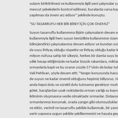
suların biriktirilmesi ve kullanımıyla ilgili yeni çalışmala
mevcut şebekelerin kontrol edilmesi, buralarda varsa kay
yapılması da önem arz ediyor" şeklinde konuştu.
"SU TASARRUFU HER BİR BİREY İÇİN ÇOK ÖNEMLİ"
Suyun tasarruflu kullanımına ilişkin çalışmaların devam et
kullanımıyla ilgili hem suyun temizlikte kullanımının özendi
bilinçlendirici çalışmalarımız devam ediyor ve bundan s
da suyu ihtiyaç olduğu nispette ve ihtiyaç olduğu kadar
milyon nüfusa sahip bir ülkeyiz, herkes bir damla suyu bo
yıllık hesap ettiğimizde ne kadar büyük rakamlara, mikta
ormanlarla kaplı ve bu oranın yüzde 57’sinin de kolay tu
Vali Pehlivan, şöyle devam etti; "Yangın konusunda has
de suyun ne kadar önemli olduğunu hepimiz biliyoruz. 
anda hepsi dolu ve sürekli dolu tutmamız gerekiyor muht
gölet, barajlardan uzak noktalarda orman varlığı su kayn
ikliminin oluşmasına vesile olmaktadır ormanlar. Dolayıs
ormanlarımızı korumak, orada yangın gibi olumsuzluklar
ve etkin, verimli ve tasarruflu şekilde kullanmak, bir ya
yerin yapısına uygun şekilde şekillenmesini ve hayata ge