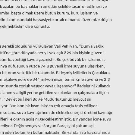
 önem arz etmektedir. İl Su Kurulu toplantılarımız vesilesiyle
 azalan bu kaynakların en etkin şekilde tasarruf edilmesi ve
kurumları başta olmak üzere bütün kurum, kuruluşların ve
etimi konusundaki hassasiyete ortak olmamız, üzerimize düşen
gerekmektedir" diye konuştu.
yle gerekli olduğunu vurgulayan Vali Pehlivan, “Dünya Sağlık
ü'ne göre dünyada her yıl yaklaşık 829 bin kişinin güvenli
atını kaybettiği kayda geçmiştir. Bu çok büyük bir rakamdır.
dünya nüfusunun yüzde 74’ü güvenli içme suyuna ulaşırken,
bir oran ve kritik bir rakamdır. Birleşmiş Milletlerin Çocuklara
r makaleye göre de 844 milyon insan temiz içme suyuna ve 2,3
 konusunda zorluk yaşıyor veya ulaşamıyor" ifadelerini kullandı.
nımıyla ilgili yerine getirilen ve planlanan çalışmalara ilişkin
an, "Devlet Su İşleri Bölge Müdürlüğümüz mevcut su
uyor. Bunların bir kısmı birden çok amaçla tesis ediliyor.
 sulama suyu kaynağı hem de elektrik enerjisi üretimi kaynağı
leri ile oranın açılışını gerçekleştirmiştik. Bir yandan içme suyu
m ediyor. Değirmençay ve Sorgun Barajı gibi çok amaçlı
m eden bölümleri bulunmaktadır. Bir yandan su havzalarında