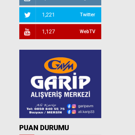
1,221
Twitter
1,127
WebTV
PUAN DURUMU