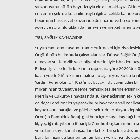
bulundurulursa, su yönetimi her geçen gün çok daha fazla
su konusunu bütün boyutlarıyla ele alınmaktayız. Giderek
en verimli şekilde kullanılmasıyla ilgili öncelikle kamu 
hepimizin hassasiyetle üzerinde durmamız ve bu su yön
görev ve sorumlulukları da harfiyen yerine getirmemiz 
“SU, SAĞLIK KAYNAĞIDIR”
Suyun canlıların hayatını idame ettirmeleri için ziyadesi
Örgütü'nün bu konuda çalışmaları var. Dünya Sağlık Örgüt
olmayan su, temizlik ve el hijyeni nedeniyle ishalden hay
Birleşmiş Milletler'in kalkınma raporuna göre 2020’de 
kalan yüzde 26’lık kısmı maalesef ulaşamıyor. Bu da kritik 
Yardım Fonu olan UNICEF’in şubat ayında yayınladığı bi
milyar insan tuvalet ve temel temizlik tesislerine erişimi
Mersin ve Çukurova havzasında su kaynaklarının etkin kulla
de değerlendirmeler yapacaklarını kaydeden Vali Pehliv
kaynaklarını barajlar ve göletler şeklinde topluyor, depol
Örneğin Pamukluk Barajı gibi hem içme suyu kaynağı hem
ki, geçtiğimiz yıl sonu itibariyle Cumhurbaşkanımızın teşrif
ve sulama suyu kanal inşaatları da hızlı bir şekilde deva
barajlarımızın da kısmen tamamlanan ve kısmen de deva