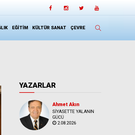
LIK
EĞİTİM
KÜLTÜR SANAT
ÇEVRE
YAZARLAR
Ahmet Akın
SİYASETTE YALANIN
GÜCÜ
2.08.2026