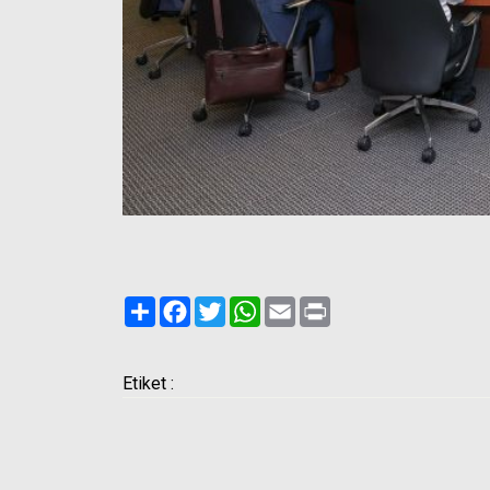
Paylaş
Facebook
Twitter
WhatsApp
Email
Print
Etiket :