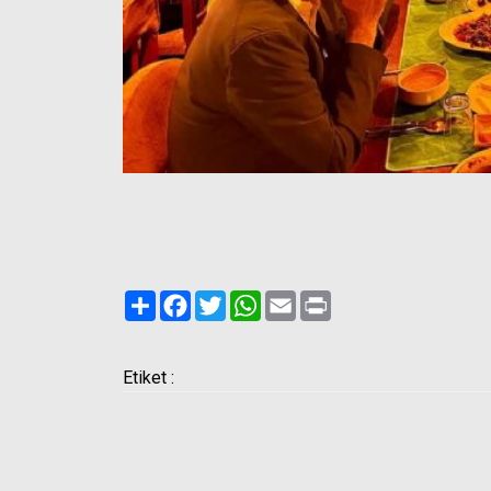
Paylaş
Facebook
Twitter
WhatsApp
Email
Print
Etiket :