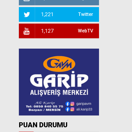
1,221
Twitter
1,127
WebTV
PUAN DURUMU