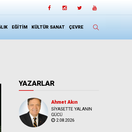
LIK
EĞİTİM
KÜLTÜR SANAT
ÇEVRE
YAZARLAR
Ahmet Akın
SİYASETTE YALANIN
GÜCÜ
2.08.2026