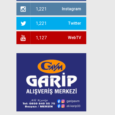
1,221
Instagram
1,221
Twitter
1,127
WebTV