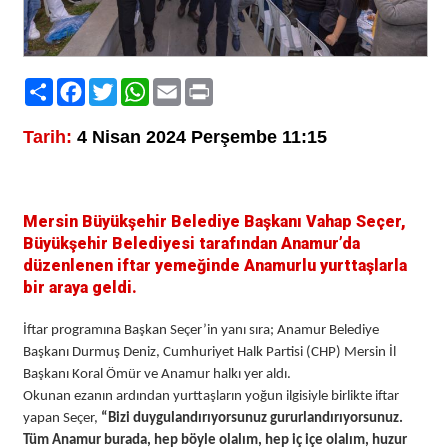
Paylaş
Facebook
Twitter
WhatsApp
Email
Print
Tarih:
4 Nisan 2024 Perşembe 11:15
Mersin Büyükşehir Belediye Başkanı Vahap Seçer,
Büyükşehir Belediyesi tarafından Anamur’da
düzenlenen iftar yemeğinde Anamurlu yurttaşlarla
bir araya geldi.
İftar programına Başkan Seçer’in yanı sıra; Anamur Belediye
Başkanı Durmuş Deniz, Cumhuriyet Halk Partisi (CHP) Mersin İl
Başkanı Koral Ömür ve Anamur halkı yer aldı.
Okunan ezanın ardından yurttaşların yoğun ilgisiyle birlikte iftar
yapan Seçer,
“Bizi duygulandırıyorsunuz gururlandırıyorsunuz.
Tüm Anamur burada, hep böyle olalım, hep iç içe olalım, huzur