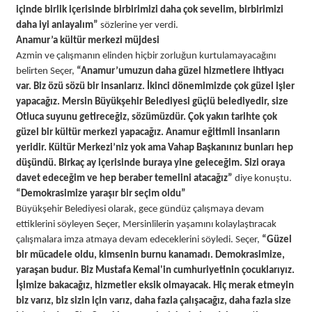
içinde birlik içerisinde birbirimizi daha çok sevelim, birbirimizi
daha iyi anlayalım”
sözlerine yer verdi.
Anamur’a kültür merkezi müjdesi
Azmin ve çalışmanın elinden hiçbir zorluğun kurtulamayacağını
belirten Seçer,
“Anamur’umuzun daha güzel hizmetlere ihtiyacı
var. Biz özü sözü bir insanlarız. İkinci dönemimizde çok güzel işler
yapacağız. Mersin Büyükşehir Belediyesi güçlü belediyedir, size
Otluca suyunu getireceğiz, sözümüzdür. Çok yakın tarihte çok
güzel bir kültür merkezi yapacağız. Anamur eğitimli insanların
yeridir. Kültür Merkezi’niz yok ama Vahap Başkanınız bunları hep
düşündü. Birkaç ay içerisinde buraya yine geleceğim. Sizi oraya
davet edeceğim ve hep beraber temelini atacağız”
diye konuştu.
“Demokrasimize yaraşır bir seçim oldu”
Büyükşehir Belediyesi olarak, gece gündüz çalışmaya devam
ettiklerini söyleyen Seçer, Mersinlilerin yaşamını kolaylaştıracak
çalışmalara imza atmaya devam edeceklerini söyledi. Seçer,
“Güzel
bir mücadele oldu, kimsenin burnu kanamadı. Demokrasimize,
yaraşan budur. Biz Mustafa Kemal'in cumhuriyetinin çocuklarıyız.
İşimize bakacağız, hizmetler eksik olmayacak. Hiç merak etmeyin
biz varız, biz sizin için varız, daha fazla çalışacağız, daha fazla size