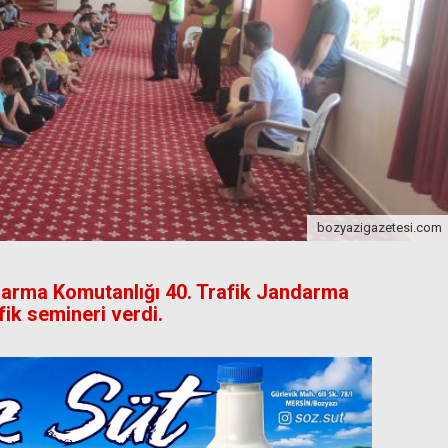
bozyazigazetesi.com
ndarma Komutanlığı 40. Trafik Jandarma
fik semineri verdi.