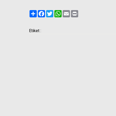
Paylaş
Facebook
Twitter
WhatsApp
Email
Print
Etiket :