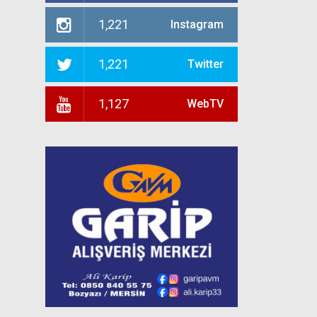
1,221
Instagram
1,221
Twitter
1,127
WebTV