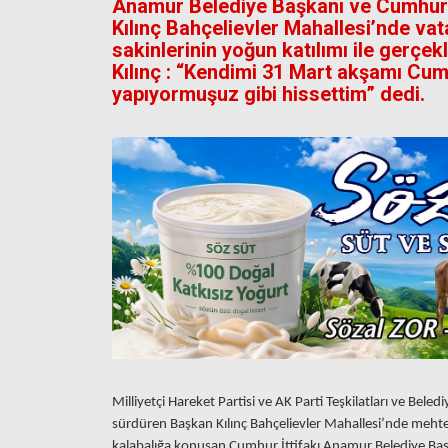
Anamur Belediye Başkanı ve Cumhur İ
Kılınç Bahçelievler Mahallesi’nde vat
sakinlerinin yoğun katılımı ile gerçe
Kılınç : “Kendimi 31 Mart akşamı Cu
yapıyormuşuz gibi hissettim” dedi.
Milliyetçi Hareket Partisi ve AK Parti Teşkilatları ve Beledi
sürdüren Başkan Kılınç Bahçelievler Mahallesi’nde mehter
kalabalığa konuşan Cumhur İttifakı Anamur Belediye Başk