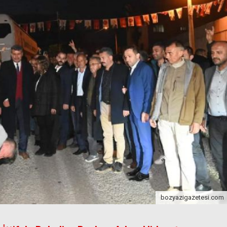
bozyazigazetesi.com