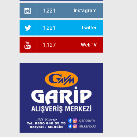
1,221
Instagram
1,221
Twitter
1,127
WebTV