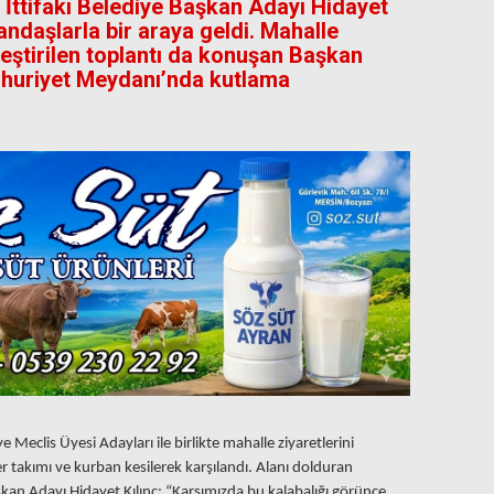
ttifakı Belediye Başkan Adayı Hidayet
andaşlarla bir araya geldi. Mahalle
kleştirilen toplantı da konuşan Başkan
mhuriyet Meydanı’nda kutlama
ye Meclis Üyesi Adayları ile birlikte mahalle ziyaretlerini
 takımı ve kurban kesilerek karşılandı. Alanı dolduran
an Adayı Hidayet Kılınç: “Karşımızda bu kalabalığı görünce