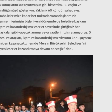
onuçlarını kutluyormuşuz gibi hissettim. Bu coşku ve
ötürdüğümüzü gösteriyor. Yaklaşık 60 gündür sahadayız.
mahallelerimize kadar her noktada vatandaşlarımızla
mşehrilerimizin bizleri yeni dönemde de belediye başkanı
lçemize kazandırdığımız eserler sayesinde gittiğimiz her
şkaları gibi yapacaklarımızı veya vaatlerimizi sıralamıyoruz, 5
kinesi ve araçları, ilçemize kazandırdığımız vizyonu konuşuyoruz.
 yeniden kazanacağız hemde Mersin Büyükşehir Belediyesi’ni
e yeni eserler kazandırmaya devam edeceğiz” dedi.