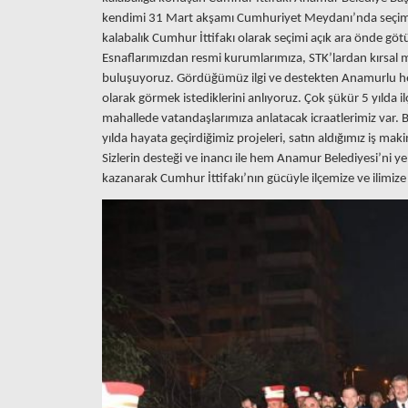
kendimi 31 Mart akşamı Cumhuriyet Meydanı’nda seçim s
kalabalık Cumhur İttifakı olarak seçimi açık ara önde g
Esnaflarımızdan resmi kurumlarımıza, STK’lardan kırsal 
buluşuyoruz. Gördüğümüz ilgi ve destekten Anamurlu he
olarak görmek istediklerini anlıyoruz. Çok şükür 5 yılda i
mahallede vatandaşlarımıza anlatacak icraatlerimiz var. Ba
yılda hayata geçirdiğimiz projeleri, satın aldığımız iş ma
Sizlerin desteği ve inancı ile hem Anamur Belediyesi’ni
kazanarak Cumhur İttifakı’nın gücüyle ilçemize ve ilimiz