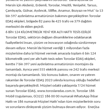
yenileme ve yatırım çalışmalarını sürdürdü. Daha aydınlık bir
Mersin için Akdeniz, Erdemli, Toroslar, Mezitli, Yenişehir, Tarsus,
Çamlıyayla, Gülnar, Aydıncık, Silifke, Anamur, Bozyazı ve Mut’ ta 13
bin 597 aydınlatma armatürünün bakımını gerçekleştiren Toroslar
EDAŞ ekipleri, bölgede 82 pano ile 425 trafo ve 379 dağıtım
merkezini de elden geçirdi.
6 BİN 124 KİLOMETRELİK YENİ YER ALTI HATTI TESİS EDİLDİ
Toroslar EDAŞ, sektörün değişen dinamiklerine odaklanarak
faaliyetlerini insan, çözüm ve inovasyon odağında sürdürmeye
devam ediyor. Mersin’de hizmet verdiği 1 milyondan fazla
müşterisine daha iyi hizmet vermek amacıyla toplam 6 bin 124
kilometrelik yeni yer altı hattı tesis eden Toroslar EDAŞ ekipleri,
kentte 7 bin 397 yeni aydınlatma armatürünün montajını da
tamamladı. Ayrıca yeni 555 elektrik panosu ve 242 trafo merkezi
montajı da tamamlandı. Söz konusu bakım, onarım ve yatırım
rakamları ile Toroslar EDAŞ 2023 yılında koymuş olduğu hedefleri
başarıyla gerçekleştirdi. Müşteri odaklı yaklaşımla 7/24 hizmet
sunan Toroslar EDAŞ, www.toroslaredas.com.tr, Toroslar 186
Mobil Uygulaması, 0(322) 186 00 00 numaralı WhatsApp İhbar
Hattı ve 186 numaralı Müşteri Hattı’ndan tüm müşterilerinin soru
ve sorunlarını dinleyerek çözüm bulmaya devam ediyor. Enerjisa