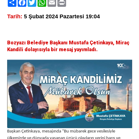
Paylaş
Facebook
Twitter
WhatsApp
Email
Print
Tarih:
5 Şubat 2024 Pazartesi 19:04
Bozyazı Belediye Başkanı Mustafa Çetinkaya, Miraç
Kandili dolayısıyla bir mesaj yayımladı.
Başkan Çetinkaya, mesajında “Bu mübarek gece vesilesiyle
ülkemizde ve dünyada yaşanan üzücü olayların yerini barış ve