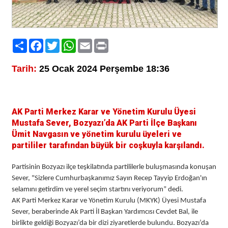
Paylaş
Facebook
Twitter
WhatsApp
Email
Print
Tarih:
25 Ocak 2024 Perşembe 18:36
AK Parti Merkez Karar ve Yönetim Kurulu Üyesi
Mustafa Sever, Bozyazı’da AK Parti İlçe Başkanı
Ümit Navgasın ve yönetim kurulu üyeleri ve
partililer tarafından büyük bir coşkuyla karşılandı.
Partisinin Bozyazı ilçe teşkilatında partililerle buluşmasında konuşan
Sever, "Sizlere Cumhurbaşkanımız Sayın Recep Tayyip Erdoğan'ın
selamını getirdim ve yerel seçim startını veriyorum” dedi.
AK Parti Merkez Karar ve Yönetim Kurulu (MKYK) Üyesi Mustafa
Sever, beraberinde Ak Parti İl Başkan Yardımcısı Cevdet Bal, ile
birlikte geldiği Bozyazı’da bir dizi ziyaretlerde bulundu. Bozyazı’da