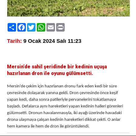
Paylaş
Facebook
Twitter
WhatsApp
Email
Print
Tarih:
9 Ocak 2024 Salı 11:23
Mersin’de sahil şeridinde bir kedinin uçuşa
hazırlanan dron ile oyunu gülümsetti.
Mersin'de çekim için hazırlanan dronu fark eden kedi bir süre
çevresinde dolaşarak yanına geldi. Dron çevresinde önce keşif
yapan kedi, daha sonra patileriyle pervanelerini tokatlamaya
başladı. Defalarca aynı hareketleri yapan kedinin halleri görenleri
gülümsetti. Dronun havalanmasıyla, iki ayağı üzerinde havadaki
drona ulaşmaya çalışan kedinin hareketleri dikkat çekti. O anlar
hem kamera ile hem de dron ile görüntülendi.