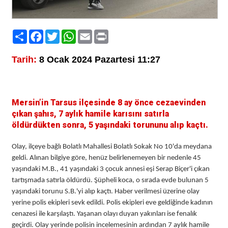
Paylaş
Facebook
Twitter
WhatsApp
Email
Print
Tarih:
8 Ocak 2024 Pazartesi 11:27
Mersin’in Tarsus ilçesinde 8 ay önce cezaevinden
çıkan şahıs, 7 aylık hamile karısını satırla
öldürdükten sonra, 5 yaşındaki torununu alıp kaçtı.
Olay, ilçeye bağlı Bolatlı Mahallesi Bolatlı Sokak No 10'da meydana
geldi. Alınan bilgiye göre, henüz belirlenemeyen bir nedenle 45
yaşındaki M.B., 41 yaşındaki 3 çocuk annesi eşi Serap Biçer'i çıkan
tartışmada satırla öldürdü. Şüpheli koca, o sırada evde bulunan 5
yaşındaki torunu S.B.'yi alıp kaçtı. Haber verilmesi üzerine olay
yerine polis ekipleri sevk edildi. Polis ekipleri eve geldiğinde kadının
cenazesi ile karşılaştı. Yaşanan olayı duyan yakınları ise fenalık
geçirdi. Olay yerinde polisin incelemesinin ardından 7 aylık hamile