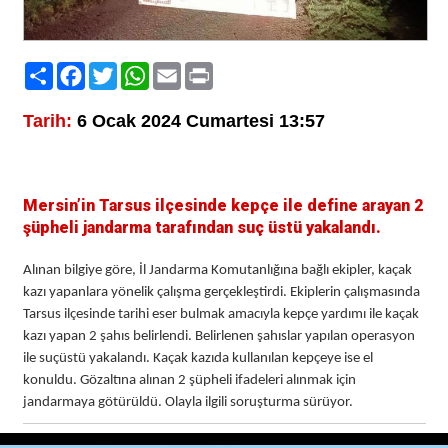
Paylaş
Facebook
Twitter
WhatsApp
Email
Print
Tarih:
6 Ocak 2024 Cumartesi 13:57
Mersin’in Tarsus ilçesinde kepçe ile define arayan 2
şüpheli jandarma tarafından suç üstü yakalandı.
Alınan bilgiye göre, İl Jandarma Komutanlığına bağlı ekipler, kaçak
kazı yapanlara yönelik çalışma gerçekleştirdi. Ekiplerin çalışmasında
Tarsus ilçesinde tarihi eser bulmak amacıyla kepçe yardımı ile kaçak
kazı yapan 2 şahıs belirlendi. Belirlenen şahıslar yapılan operasyon
ile suçüstü yakalandı. Kaçak kazıda kullanılan kepçeye ise el
konuldu. Gözaltına alınan 2 şüpheli ifadeleri alınmak için
jandarmaya götürüldü. Olayla ilgili soruşturma sürüyor.