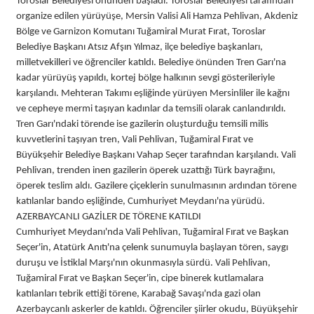
Toroslar Belediyesi önünden başladı. Toroslar Belediyesi tarafından
organize edilen yürüyüşe, Mersin Valisi Ali Hamza Pehlivan, Akdeniz
Bölge ve Garnizon Komutanı Tuğamiral Murat Fırat, Toroslar
Belediye Başkanı Atsız Afşın Yılmaz, ilçe belediye başkanları,
milletvekilleri ve öğrenciler katıldı. Belediye önünden Tren Garı'na
kadar yürüyüş yapıldı, kortej bölge halkının sevgi gösterileriyle
karşılandı. Mehteran Takımı eşliğinde yürüyen Mersinliler ile kağnı
ve cepheye mermi taşıyan kadınlar da temsili olarak canlandırıldı.
Tren Garı'ndaki törende ise gazilerin oluşturduğu temsili milis
kuvvetlerini taşıyan tren, Vali Pehlivan, Tuğamiral Fırat ve
Büyükşehir Belediye Başkanı Vahap Seçer tarafından karşılandı. Vali
Pehlivan, trenden inen gazilerin öperek uzattığı Türk bayrağını,
öperek teslim aldı. Gazilere çiçeklerin sunulmasının ardından törene
katılanlar bando eşliğinde, Cumhuriyet Meydanı'na yürüdü.
AZERBAYCANLI GAZİLER DE TÖRENE KATILDI
Cumhuriyet Meydanı'nda Vali Pehlivan, Tuğamiral Fırat ve Başkan
Seçer'in, Atatürk Anıtı'na çelenk sunumuyla başlayan tören, saygı
duruşu ve İstiklal Marşı'nın okunmasıyla sürdü. Vali Pehlivan,
Tuğamiral Fırat ve Başkan Seçer'in, cipe binerek kutlamalara
katılanları tebrik ettiği törene, Karabağ Savaşı'nda gazi olan
Azerbaycanlı askerler de katıldı. Öğrenciler şiirler okudu, Büyükşehir