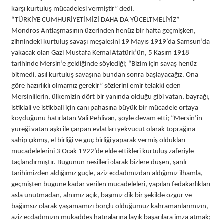
karşı kurtuluş mücadelesi vermiştir” dedi.
“TÜRKİYE CUMHURİYETİMİZİ DAHA DA YÜCELTMELİYİZ”
Mondros Antlaşmasının üzerinden henüz bir hafta geçmişken,
zihnindeki kurtuluş savaşı meşalesini 19 Mayıs 1919’da Samsun’da
yakacak olan Gazi Mustafa Kemal Atatürk’ün, 5 Kasım 1918
tarihinde Mersin’e geldiğinde söylediği; “Bizim için savaş henüz
bitmedi, asıl kurtuluş savaşına bundan sonra başlayacağız. Ona
göre hazırlıklı olmamız gerekir” sözlerini emir telakki eden
Mersinlilerin, ülkemizin dört bir yanında olduğu gibi vatan, bayrağı,
istiklali ve istikbali için canı pahasına büyük bir mücadele ortaya
koyduğunu hatırlatan Vali Pehlivan, şöyle devam etti; “Mersin’in
yüreği vatan aşkı ile çarpan evlatları yekvücut olarak toprağına
sahip çıkmış, el birliği ve güç birliği yaparak vermiş oldukları
mücadelelerini 3 Ocak 1922’de elde ettikleri kurtuluş zaferiyle
taçlandırmıştır. Bugünün nesilleri olarak bizlere düşen, şanlı
tarihimizden aldığımız güçle, aziz ecdadımızdan aldığımız ilhamla,
geçmişten bugüne kadar verilen mücadeleleri, yapılan fedakarlıkları
asla unutmadan, alnımız açık, başımız dik bir şekilde özgür ve
bağımsız olarak yaşamamızı borçlu olduğumuz kahramanlarımızın,
aziz ecdadımızın mukaddes hatıralarına layık başarılara imza atmak;