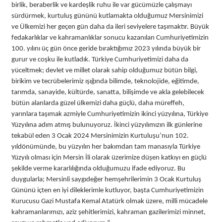
birlik, beraberlik ve kardeşlik ruhu ile var gücümüzle çalışmayı
sürdürmek, kurtuluş gününü kutlamakta olduğumuz Mersinimizi
ve Ülkemizi her geçen gün daha da ileri seviyelere taşımaktır. Büyük
fedakarlıklar ve kahramanlıklar sonucu kazanılan Cumhuriyetimizin
100. yılını üç gün önce geride bıraktığımız 2023 yılında büyük bir
gurur ve coşku ile kutladık. Türkiye Cumhuriyetimizi daha da
yüceltmek; devlet ve millet olarak sahip olduğumuz bütün bilgi,
birikim ve tecrübelerimiz ışığında bilimde, teknolojide, eğitimde,
tarımda, sanayide, kültürde, sanatta, bilişimde ve akla gelebilecek
bütün alanlarda güzel ülkemizi daha güçlü, daha müreffeh,
yarınlara taşımak azmiyle Cumhuriyetimizin ikinci yüzyılına, Türkiye
Yüzyılına adım atmış bulunuyoruz. İkinci yüzyılımızın ilk günlerine
tekabül eden 3 Ocak 2024 Mersinimizin Kurtuluşu’nun 102.
yıldönümünde, bu yüzyılın her bakımdan tam manasıyla Türkiye
Yüzyılı olması için Mersin İli olarak üzerimize düşen katkıyı en güçlü
şekilde verme kararlılığında olduğumuzu ifade ediyoruz. Bu
duygularla; Mersinli saygıdeğer hemşehrilerimin 3 Ocak Kurtuluş
Gününü içten en iyi dileklerimle kutluyor, başta Cumhuriyetimizin
Kurucusu Gazi Mustafa Kemal Atatürk olmak üzere, milli mücadele
kahramanlarımızı, aziz şehitlerimizi, kahraman gazilerimizi minnet,