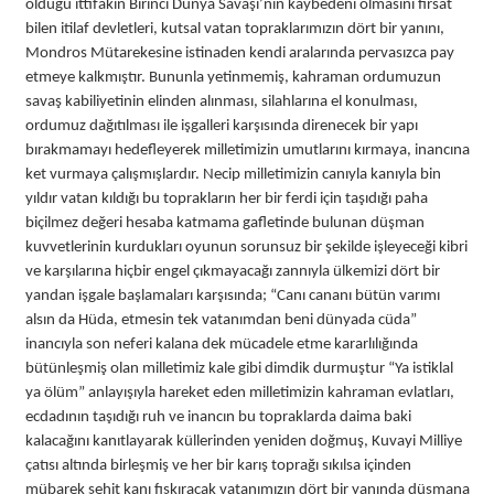
olduğu ittifakın Birinci Dünya Savaşı’nın kaybedeni olmasını fırsat
bilen itilaf devletleri, kutsal vatan topraklarımızın dört bir yanını,
Mondros Mütarekesine istinaden kendi aralarında pervasızca pay
etmeye kalkmıştır. Bununla yetinmemiş, kahraman ordumuzun
savaş kabiliyetinin elinden alınması, silahlarına el konulması,
ordumuz dağıtılması ile işgalleri karşısında direnecek bir yapı
bırakmamayı hedefleyerek milletimizin umutlarını kırmaya, inancına
ket vurmaya çalışmışlardır. Necip milletimizin canıyla kanıyla bin
yıldır vatan kıldığı bu toprakların her bir ferdi için taşıdığı paha
biçilmez değeri hesaba katmama gafletinde bulunan düşman
kuvvetlerinin kurdukları oyunun sorunsuz bir şekilde işleyeceği kibri
ve karşılarına hiçbir engel çıkmayacağı zannıyla ülkemizi dört bir
yandan işgale başlamaları karşısında; “Canı cananı bütün varımı
alsın da Hüda, etmesin tek vatanımdan beni dünyada cüda”
inancıyla son neferi kalana dek mücadele etme kararlılığında
bütünleşmiş olan milletimiz kale gibi dimdik durmuştur “Ya istiklal
ya ölüm” anlayışıyla hareket eden milletimizin kahraman evlatları,
ecdadının taşıdığı ruh ve inancın bu topraklarda daima baki
kalacağını kanıtlayarak küllerinden yeniden doğmuş, Kuvayi Milliye
çatısı altında birleşmiş ve her bir karış toprağı sıkılsa içinden
mübarek şehit kanı fışkıracak vatanımızın dört bir yanında düşmana