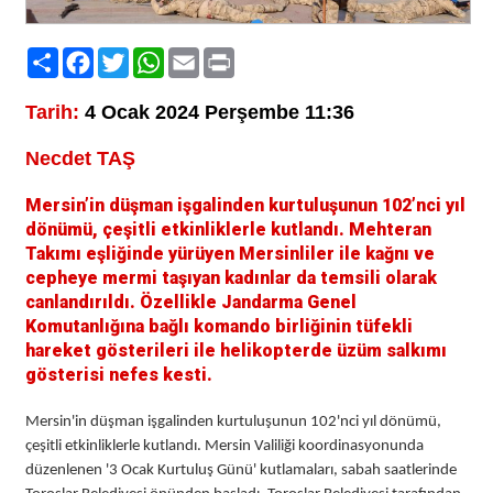
Paylaş
Facebook
Twitter
WhatsApp
Email
Print
Tarih:
4 Ocak 2024 Perşembe 11:36
Necdet TAŞ
Mersin’in düşman işgalinden kurtuluşunun 102’nci yıl
dönümü, çeşitli etkinliklerle kutlandı. Mehteran
Takımı eşliğinde yürüyen Mersinliler ile kağnı ve
cepheye mermi taşıyan kadınlar da temsili olarak
canlandırıldı. Özellikle Jandarma Genel
Komutanlığına bağlı komando birliğinin tüfekli
hareket gösterileri ile helikopterde üzüm salkımı
gösterisi nefes kesti.
Mersin'in düşman işgalinden kurtuluşunun 102'nci yıl dönümü,
çeşitli etkinliklerle kutlandı. Mersin Valiliği koordinasyonunda
düzenlenen '3 Ocak Kurtuluş Günü' kutlamaları, sabah saatlerinde