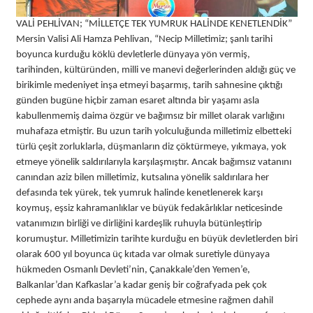
VALİ PEHLİVAN; “MİLLETÇE TEK YUMRUK HALİNDE KENETLENDİK”
Mersin Valisi Ali Hamza Pehlivan, “Necip Milletimiz; şanlı tarihi
boyunca kurduğu köklü devletlerle dünyaya yön vermiş,
tarihinden, kültüründen, milli ve manevi değerlerinden aldığı güç ve
birikimle medeniyet inşa etmeyi başarmış, tarih sahnesine çıktığı
günden bugüne hiçbir zaman esaret altında bir yaşamı asla
kabullenmemiş daima özgür ve bağımsız bir millet olarak varlığını
muhafaza etmiştir. Bu uzun tarih yolculuğunda milletimiz elbetteki
türlü çeşit zorluklarla, düşmanların diz çöktürmeye, yıkmaya, yok
etmeye yönelik saldırılarıyla karşılaşmıştır. Ancak bağımsız vatanını
canından aziz bilen milletimiz, kutsalına yönelik saldırılara her
defasında tek yürek, tek yumruk halinde kenetlenerek karşı
koymuş, eşsiz kahramanlıklar ve büyük fedakârlıklar neticesinde
vatanımızın birliği ve dirliğini kardeşlik ruhuyla bütünleştirip
korumuştur. Milletimizin tarihte kurduğu en büyük devletlerden biri
olarak 600 yıl boyunca üç kıtada var olmak suretiyle dünyaya
hükmeden Osmanlı Devleti’nin, Çanakkale’den Yemen’e,
Balkanlar’dan Kafkaslar’a kadar geniş bir coğrafyada pek çok
cephede aynı anda başarıyla mücadele etmesine rağmen dahil