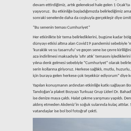
devam ettirdiğimiz, artık geleneksel hale gelen 1 Ocak't
yaşıyoruz. Bu etkinliğe başladığımızda belirlediğimiz amacı
sonraki senelerde daha da coşkuyla gerçekleşir diye ümi
“Bu senenin teması Cumhuriyet”
Her etkinlikte bir tema belirlediklerini, bugüne kadar bölge
dünyayı etkisi altına alan Covid19 pandemisi sebebiyle '
'kuraklık ve su tasarrufu' ve geçen sene ise çevre kirliliği
aza indirilmesi maksadıyla ’sıfır atık’ temasını işledikle
yılına denk gelmesi sebebiyle "Cumhuriyet" olarak belirl
serin kollarına giriyoruz. Herkese sağlıklı, mutlu, huzurlu, h
için buraya gelen herkese çok teşekkür ediyorum" diye 
Yapılan konuşmanın ardından etkinliğe katkı sağlayan Boz
Tandoğan’a plaket Bozyazı Turkuaz Grup Lideri Dr. Bahadır
ise denize maya çaldı. Halat çekme yarışması yapıldı. Den
aldırış etmeden Akdeniz’in soğuk sularında kulaç attılar. 
vatandaşlar ise bol bol fotoğraf çekti.