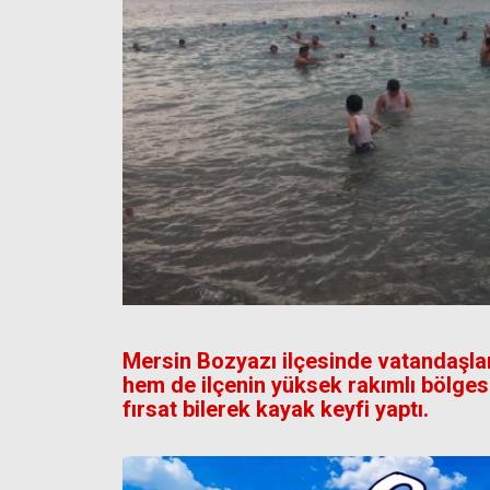
Mersin Bozyazı ilçesinde vatandaşlar,
hem de ilçenin yüksek rakımlı bölges
fırsat bilerek kayak keyfi yaptı.