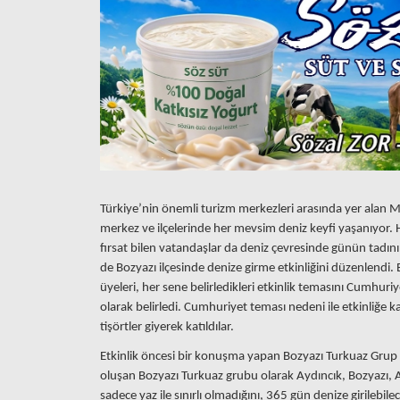
Türkiye’nin önemli turizm merkezleri arasında yer alan M
merkez ve ilçelerinde her mevsim deniz keyfi yaşanıyor. 
fırsat bilen vatandaşlar da deniz çevresinde günün tadını 
de Bozyazı ilçesinde denize girme etkinliğini düzenlendi.
üyeleri, her sene belirledikleri etkinlik temasını Cumhur
olarak belirledi. Cumhuriyet teması nedeni ile etkinliğe kat
tişörtler giyerek katıldılar.
Etkinlik öncesi bir konuşma yapan Bozyazı Turkuaz Grup L
oluşan Bozyazı Turkuaz grubu olarak Aydıncık, Bozyazı, A
sadece yaz ile sınırlı olmadığını, 365 gün denize girilebil