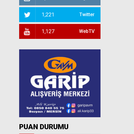
1,221
Twitter
1,127
WebTV
PUAN DURUMU