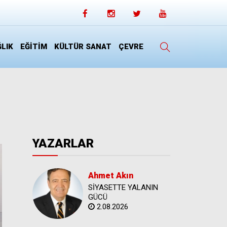
LIK
EĞİTİM
KÜLTÜR SANAT
ÇEVRE
YAZARLAR
Ahmet Akın
SİYASETTE YALANIN
GÜCÜ
2.08.2026