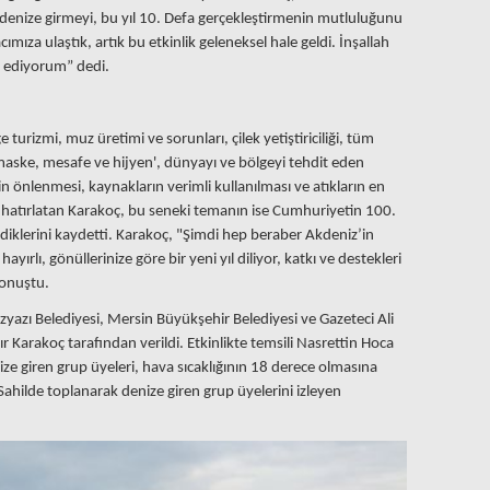
a denize girmeyi, bu yıl 10. Defa gerçekleştirmenin mutluluğunu
mıza ulaştık, artık bu etkinlik geleneksel hale geldi. İnşallah
t ediyorum” dedi.
 turizmi, muz üretimi ve sorunları, çilek yetiştiriciliği, tüm
maske, mesafe ve hijyen', dünyayı ve bölgeyi tehdit eden
nin önlenmesi, kaynakların verimli kullanılması ve atıkların en
rini hatırlatan Karakoç, bu seneki temanın ise Cumhuriyetin 100.
ediklerini kaydetti. Karakoç, "Şimdi hep beraber Akdeniz’in
ayırlı, gönüllerinize göre bir yeni yıl diliyor, katkı ve destekleri
konuştu.
yazı Belediyesi, Mersin Büyükşehir Belediyesi ve Gazeteci Ali
 Karakoç tarafından verildi. Etkinlikte temsili Nasrettin Hoca
ize giren grup üyeleri, hava sıcaklığının 18 derece olmasına
Sahilde toplanarak denize giren grup üyelerini izleyen