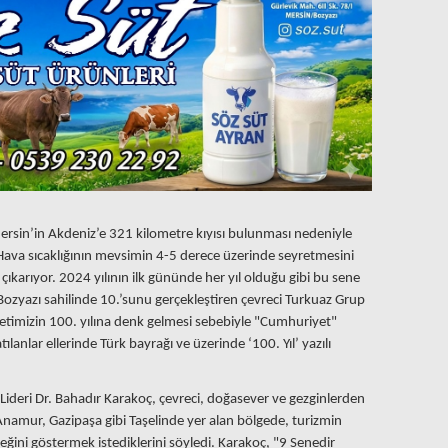
ersin’in Akdeniz’e 321 kilometre kıyısı bulunması nedeniyle
Hava sıcaklığının mevsimin 4-5 derece üzerinde seyretmesini
çıkarıyor. 2024 yılının ilk gününde her yıl olduğu gibi bu sene
 Bozyazı sahilinde 10.’sunu gerçekleştiren çevreci Turkuaz Grup
iyetimizin 100. yılına denk gelmesi sebebiyle "Cumhuriyet"
ılanlar ellerinde Türk bayrağı ve üzerinde ‘100. Yıl’ yazılı
ideri Dr. Bahadır Karakoç, çevreci, doğasever ve gezginlerden
namur, Gazipaşa gibi Taşelinde yer alan bölgede, turizmin
eceğini göstermek istediklerini söyledi. Karakoç, "9 Senedir