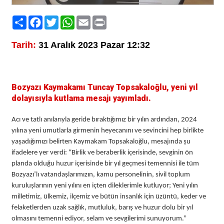
Paylaş
Facebook
Twitter
WhatsApp
Email
Print
Tarih:
31 Aralık 2023 Pazar 12:32
Bozyazı Kaymakamı Tuncay Topsakaloğlu, yeni yıl
dolayısıyla kutlama mesajı yayımladı.
Acı ve tatlı anılarıyla geride bıraktığımız bir yılın ardından, 2024
yılına yeni umutlarla girmenin heyecanını ve sevincini hep birlikte
yaşadığımızı belirten Kaymakam Topsakaloğlu, mesajında şu
ifadelere yer verdi: “Birlik ve beraberlik içerisinde, sevginin ön
planda olduğu huzur içerisinde bir yıl geçmesi temennisi ile tüm
Bozyazı’lı vatandaşlarımızın, kamu personelinin, sivil toplum
kuruluşlarının yeni yılını en içten dileklerimle kutluyor; Yeni yılın
milletimiz, ülkemiz, ilçemiz ve bütün insanlık için üzüntü, keder ve
felaketlerden uzak sağlık, mutluluk, barış ve huzur dolu bir yıl
olmasını temenni ediyor, selam ve sevgilerimi sunuyorum.”