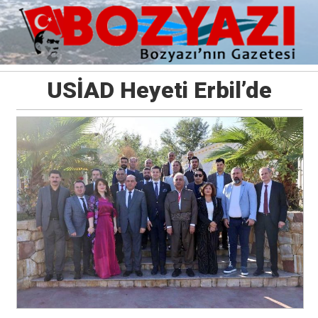
USİAD Heyeti Erbil’de