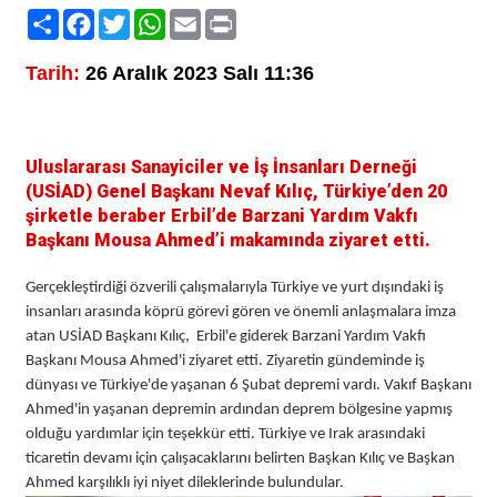
Paylaş
Facebook
Twitter
WhatsApp
Email
Print
Tarih:
26 Aralık 2023 Salı 11:36
Uluslararası Sanayiciler ve İş İnsanları Derneği
(USİAD) Genel Başkanı Nevaf Kılıç, Türkiye’den 20
şirketle beraber Erbil’de Barzani Yardım Vakfı
Başkanı Mousa Ahmed’i makamında ziyaret etti.
Gerçekleştirdiği özverili çalışmalarıyla Türkiye ve yurt dışındaki iş
insanları arasında köprü görevi gören ve önemli anlaşmalara imza
atan USİAD Başkanı Kılıç, Erbil'e giderek Barzani Yardım Vakfı
Başkanı Mousa Ahmed'i ziyaret etti. Ziyaretin gündeminde iş
dünyası ve Türkiye'de yaşanan 6 Şubat depremi vardı. Vakıf Başkanı
Ahmed'in yaşanan depremin ardından deprem bölgesine yapmış
olduğu yardımlar için teşekkür etti. Türkiye ve Irak arasındaki
ticaretin devamı için çalışacaklarını belirten Başkan Kılıç ve Başkan
Ahmed karşılıklı iyi niyet dileklerinde bulundular.