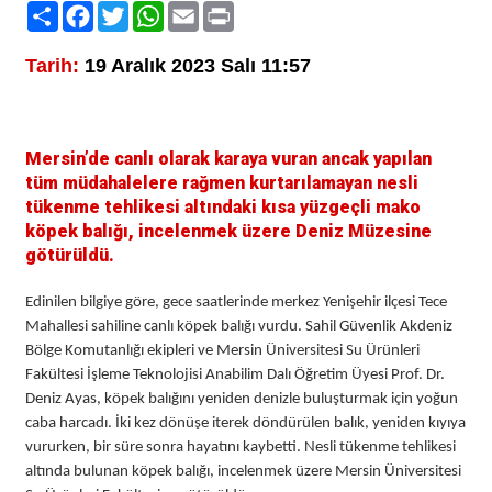
Paylaş
Facebook
Twitter
WhatsApp
Email
Print
Tarih:
19 Aralık 2023 Salı 11:57
Mersin’de canlı olarak karaya vuran ancak yapılan
tüm müdahalelere rağmen kurtarılamayan nesli
tükenme tehlikesi altındaki kısa yüzgeçli mako
köpek balığı, incelenmek üzere Deniz Müzesine
götürüldü.
Edinilen bilgiye göre, gece saatlerinde merkez Yenişehir ilçesi Tece
Mahallesi sahiline canlı köpek balığı vurdu. Sahil Güvenlik Akdeniz
Bölge Komutanlığı ekipleri ve Mersin Üniversitesi Su Ürünleri
Fakültesi İşleme Teknolojisi Anabilim Dalı Öğretim Üyesi Prof. Dr.
Deniz Ayas, köpek balığını yeniden denizle buluşturmak için yoğun
caba harcadı. İki kez dönüşe iterek döndürülen balık, yeniden kıyıya
vururken, bir süre sonra hayatını kaybetti. Nesli tükenme tehlikesi
altında bulunan köpek balığı, incelenmek üzere Mersin Üniversitesi