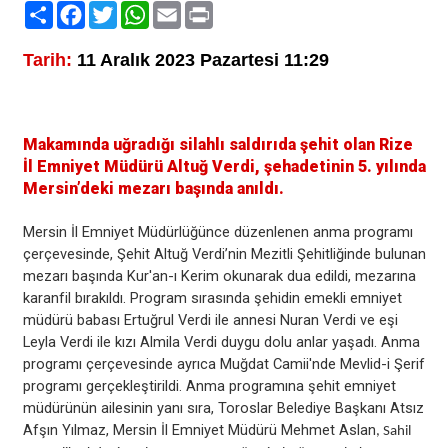
Paylaş
Facebook
Twitter
WhatsApp
Email
Print
Tarih:
11 Aralık 2023 Pazartesi 11:29
Makamında uğradığı silahlı saldırıda şehit olan Rize
İl Emniyet Müdürü Altuğ Verdi, şehadetinin 5. yılında
Mersin’deki mezarı başında anıldı.
Mersin İl Emniyet Müdürlüğünce düzenlenen anma programı
çerçevesinde, Şehit Altuğ Verdi’nin Mezitli Şehitliğinde bulunan
mezarı başında Kur'an-ı Kerim okunarak dua edildi, mezarına
karanfil bırakıldı. Program sırasında şehidin emekli emniyet
müdürü babası Ertuğrul Verdi ile annesi Nuran Verdi ve eşi
Leyla Verdi ile kızı Almila Verdi duygu dolu anlar yaşadı. Anma
programı çerçevesinde ayrıca Muğdat Camii'nde Mevlid-i Şerif
programı gerçekleştirildi. Anma programına şehit emniyet
müdürünün ailesinin yanı sıra, Toroslar Belediye Başkanı Atsız
Afşın Yılmaz, Mersin İl Emniyet Müdürü Mehmet Aslan
, Sahil