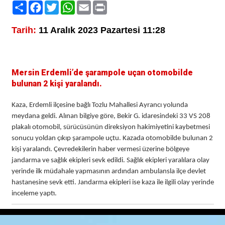
Paylaş
Facebook
Twitter
WhatsApp
Email
Print
Tarih:
11 Aralık 2023 Pazartesi 11:28
Mersin Erdemli’de şarampole uçan otomobilde
bulunan 2 kişi yaralandı.
Kaza, Erdemli ilçesine bağlı Tozlu Mahallesi Ayrancı yolunda
meydana geldi. Alınan bilgiye göre, Bekir G. idaresindeki 33 VS 208
plakalı otomobil, sürücüsünün direksiyon hakimiyetini kaybetmesi
sonucu yoldan çıkıp şarampole uçtu. Kazada otomobilde bulunan 2
kişi yaralandı. Çevredekilerin haber vermesi üzerine bölgeye
jandarma ve sağlık ekipleri sevk edildi. Sağlık ekipleri yaralılara olay
yerinde ilk müdahale yapmasının ardından ambulansla ilçe devlet
hastanesine sevk etti. Jandarma ekipleri ise kaza ile ilgili olay yerinde
inceleme yaptı.