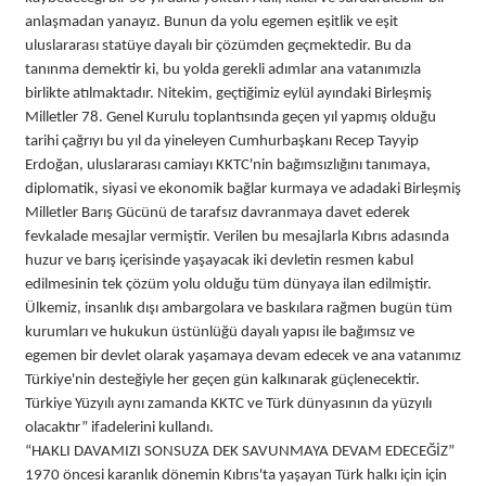
anlaşmadan yanayız. Bunun da yolu egemen eşitlik ve eşit
uluslararası statüye dayalı bir çözümden geçmektedir. Bu da
tanınma demektir ki, bu yolda gerekli adımlar ana vatanımızla
birlikte atılmaktadır. Nitekim, geçtiğimiz eylül ayındaki Birleşmiş
Milletler 78. Genel Kurulu toplantısında geçen yıl yapmış olduğu
tarihi çağrıyı bu yıl da yineleyen Cumhurbaşkanı Recep Tayyip
Erdoğan, uluslararası camiayı KKTC'nin bağımsızlığını tanımaya,
diplomatik, siyasi ve ekonomik bağlar kurmaya ve adadaki Birleşmiş
Milletler Barış Gücünü de tarafsız davranmaya davet ederek
fevkalade mesajlar vermiştir. Verilen bu mesajlarla Kıbrıs adasında
huzur ve barış içerisinde yaşayacak iki devletin resmen kabul
edilmesinin tek çözüm yolu olduğu tüm dünyaya ilan edilmiştir.
Ülkemiz, insanlık dışı ambargolara ve baskılara rağmen bugün tüm
kurumları ve hukukun üstünlüğü dayalı yapısı ile bağımsız ve
egemen bir devlet olarak yaşamaya devam edecek ve ana vatanımız
Türkiye'nin desteğiyle her geçen gün kalkınarak güçlenecektir.
Türkiye Yüzyılı aynı zamanda KKTC ve Türk dünyasının da yüzyılı
olacaktır” ifadelerini kullandı.
“HAKLI DAVAMIZI SONSUZA DEK SAVUNMAYA DEVAM EDECEĞİZ”
1970 öncesi karanlık dönemin Kıbrıs'ta yaşayan Türk halkı için için