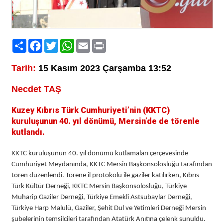
Paylaş
Facebook
Twitter
WhatsApp
Email
Print
Tarih:
15 Kasım 2023 Çarşamba 13:52
Necdet TAŞ
Kuzey Kıbrıs Türk Cumhuriyeti’nin (KKTC)
kuruluşunun 40. yıl dönümü, Mersin’de de törenle
kutlandı.
KKTC kuruluşunun 40. yıl dönümü kutlamaları çerçevesinde
Cumhuriyet Meydanında, KKTC Mersin Başkonsolosluğu tarafından
tören düzenlendi. Törene il protokolü ile gaziler katılırken, Kıbrıs
Türk Kültür Derneği, KKTC Mersin Başkonsolosluğu, Türkiye
Muharip Gaziler Derneği, Türkiye Emekli Astsubaylar Derneği,
Türkiye Harp Malulü, Gaziler, Şehit Dul ve Yetimleri Derneği Mersin
şubelerinin temsilcileri tarafından Atatürk Anıtına çelenk sunuldu.