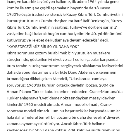
inanç ve kararlılıkla yürüyen halkımız, ilk adımı 1964 yılında genel
komite ile atmış ve çeşitli aşamalar nihayetinde de 18 Kasım
1983'te özgür iradesi ve istenciyle Kuzey Kıbrıs Türk Cumhuriyeti'ni
kurmuştur. Kurucu Cumhurbaşkanımı Rauf Raif Denktaş'ın, 'Kuzey
Kıbrıs Türk Cumhuriyeti'ni yaşatınız, Türkiye'ye dört elle sarılınız'
vasiyetine bağlı kalarak bugün cumhuriyetimizin 40. yıl dönümünü
kutluyoruz ve ilelebet de kutlamaya devam edeceğiz” dedi.
“KAYBEDECEĞİMİZ BİR 50 YIL DAHA YOK”
Kıbrıs sorununa çözüm bulabilmek için yürütülen müzakere
süreçlerinde, gösterilen iyi niyet ve sarf edilen çabalar karşısında
Rum tarafının uzlaşmaz tutum sergileyerek silahlanma faaliyetlerini
daha da yoğunlaştırmasıyla birlikte Doğu Akdeniz'de gerginliğin
tırmandığına dikkat çeken Mendeli, “Uluslararası camiaya
soruyoruz; 1960'da kurulan ortaklık devletini bozan, 2004'de
Annan Planını Türkler kabul ederken reddeden, Crans-Montana'da
Türkler anlaşmaya 'Evet' deme noktasındayken masayı deviren
kimlerdi? 1960 modeli olmadı. Annan modeli olmadı, Crans-
Montana modeli olmadı. Tüm bu başarısızlıklar karşısında Rumlar
hala daha 'federal temelli bir çözümü bir daha deneyelim' diyerek
zamana oynamayı sürdürüyor. Ancak Kıbrıs Türk halkının
kaybedeceği bir 50 yıl daha yoktur. Adil, kalıcı ve sürdürülebilir bir