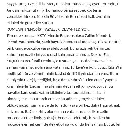
Saygı duruşu ve İstiklal Marşının okunmasıyla başlayan törende, İl
Jandarma Komutanlığı komando birliği zeybek gösterisi
gerçekleştirirken, Mersin Büyükşehir Belediyesi halk oyunları
ekipleri de gösteriler sundu.
RUMLARIN 'ENOSİS' HAYALLERİ DEVAM EDİYOR
Törende konuşan KKTC Mersin Başkonsolosu Zalihe Mendeli,
“Kendi vatanımızda, şanlı bayraklarımızın altında başı dik ve onurlu
bir biçimde özgürce yaşayabiliyorsak bunu aziz şehitlerimize,
kahraman gazilerimize, ulusal kahramanlarımıza, Doktor Fazıl
Küçük'ten Rauf Raif Denktaş'a uzanan şanlı ecdadımıza ve her
zaman yanımızda olan ana vatanımız Türkiye'ye borçluyuz. Kıbrıs'ta
İngiliz sömürge yönetiminin başladığı 1878 yılından bu yana Rum
zihniyetinin değişmediğini, hala daha Kıbrıs'ı 'Helen adası' yapma
girişimleriyle 'Enosis' hayallerinin devam ettiğini görüyoruz. Bu
hayaller karşısında vatan bildiğimiz bu topraklarda misafir
olmadığımızı, bu toprakların ve bu adanın gerçek sahipleri
olduğumuzu Rumlara ve de tüm dünyaya bir kez daha hatırlatmak
istiyorum. Bağımsızlık yolunda ana vatanımızla birlikte çetin
mücadeleler verilmiş, çok ağır bedeller ödenmiştir. Verilen bu
mücadeleler neticesinde devlet olma yolunda her zaman büyük bir