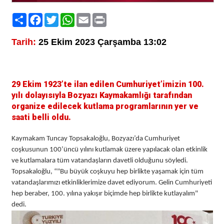
Paylaş
Facebook
Twitter
WhatsApp
Email
Print
Tarih:
25 Ekim 2023 Çarşamba 13:02
29 Ekim 1923’te ilan edilen Cumhuriyet’imizin 100.
yılı dolayısıyla Bozyazı Kaymakamlığı tarafından
organize edilecek kutlama programlarının yer ve
saati belli oldu.
Kaymakam Tuncay Topsakaloğlu, Bozyazı’da Cumhuriyet
coşkusunun 100’üncü yılını kutlamak üzere yapılacak olan etkinlik
ve kutlamalara tüm vatandaşların davetli olduğunu söyledi.
Topsakaloğlu, “"Bu büyük coşkuyu hep birlikte yaşamak için tüm
vatandaşlarımızı etkinliklerimize davet ediyorum. Gelin Cumhuriyeti
hep beraber, 100. yılına yakışır biçimde hep birlikte kutlayalım"
dedi.