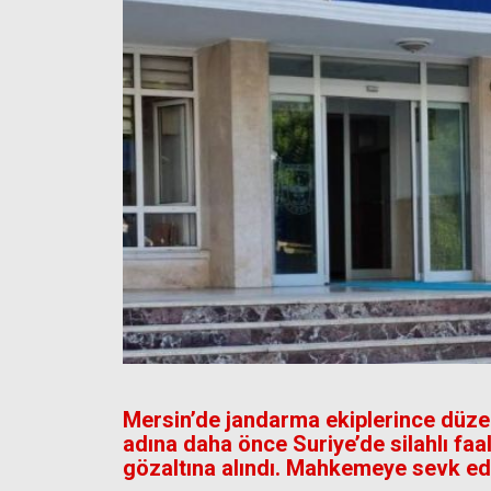
Mersin’de jandarma ekiplerince düz
adına daha önce Suriye’de silahlı faal
gözaltına alındı. Mahkemeye sevk edil