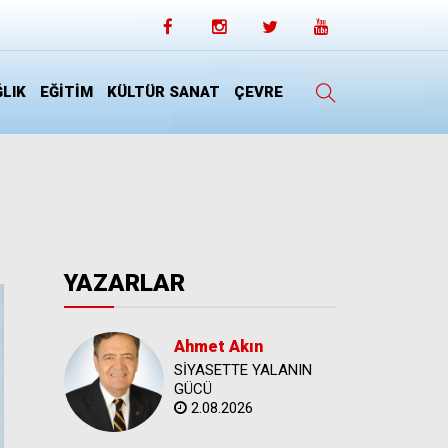
LIK
EĞİTİM
KÜLTÜR SANAT
ÇEVRE
YAZARLAR
Ahmet Akın
SİYASETTE YALANIN
GÜCÜ
2.08.2026