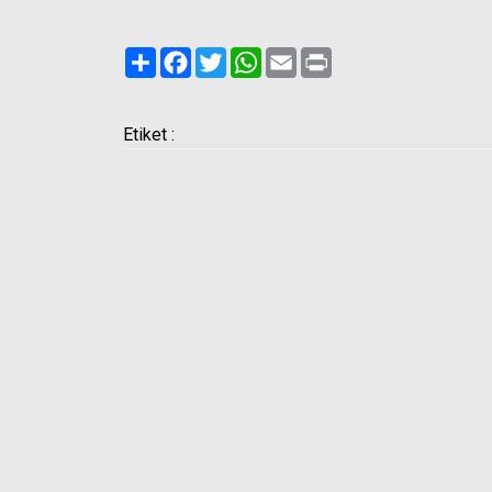
Paylaş
Facebook
Twitter
WhatsApp
Email
Print
Etiket :