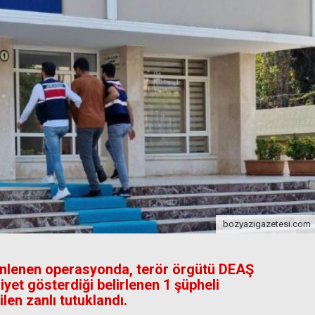
bozyazigazetesi.com
enlenen operasyonda, terör örgütü DEAŞ
iyet gösterdiği belirlenen 1 şüpheli
en zanlı tutuklandı.