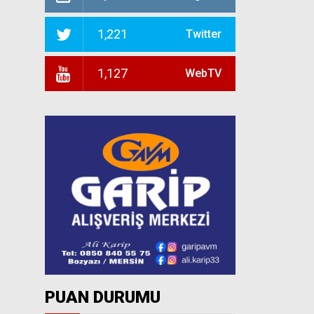
1,221
Twitter
1,127
WebTV
PUAN DURUMU