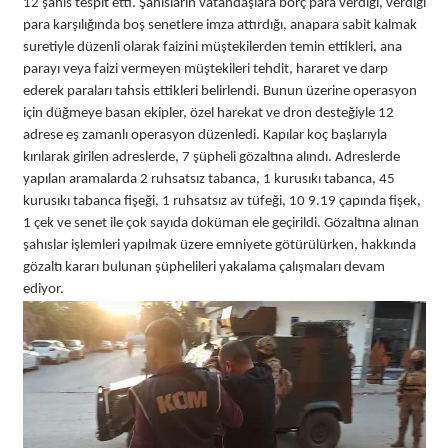
12 şahıs tespit etti. Şahısların vatandaşlara borç para verdiği, verdiği
para karşılığında boş senetlere imza attırdığı, anapara sabit kalmak
suretiyle düzenli olarak faizini müştekilerden temin ettikleri, ana
parayı veya faizi vermeyen müştekileri tehdit, hararet ve darp
ederek paraları tahsis ettikleri belirlendi. Bunun üzerine operasyon
için düğmeye basan ekipler, özel harekat ve dron desteğiyle 12
adrese eş zamanlı operasyon düzenledi. Kapılar koç başlarıyla
kırılarak girilen adreslerde, 7 şüpheli gözaltına alındı. Adreslerde
yapılan aramalarda 2 ruhsatsız tabanca, 1 kurusıkı tabanca, 45
kurusıkı tabanca fişeği, 1 ruhsatsız av tüfeği, 10 9.19 çapında fişek,
1 çek ve senet ile çok sayıda doküman ele geçirildi. Gözaltına alınan
şahıslar işlemleri yapılmak üzere emniyete götürülürken, hakkında
gözaltı kararı bulunan şüphelileri yakalama çalışmaları devam
ediyor.