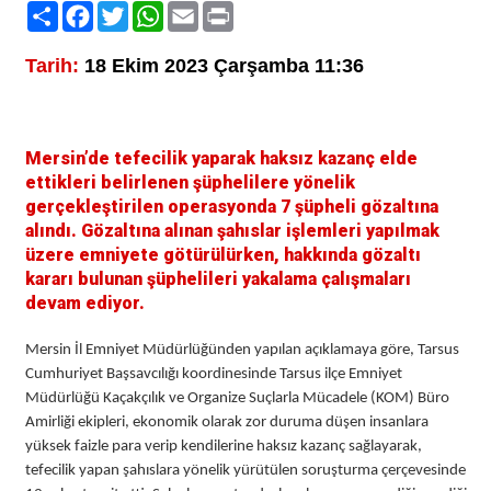
Paylaş
Facebook
Twitter
WhatsApp
Email
Print
Tarih:
18 Ekim 2023 Çarşamba 11:36
Mersin’de tefecilik yaparak haksız kazanç elde
ettikleri belirlenen şüphelilere yönelik
gerçekleştirilen operasyonda 7 şüpheli gözaltına
alındı. Gözaltına alınan şahıslar işlemleri yapılmak
üzere emniyete götürülürken, hakkında gözaltı
kararı bulunan şüphelileri yakalama çalışmaları
devam ediyor.
Mersin İl Emniyet Müdürlüğünden yapılan açıklamaya göre, Tarsus
Cumhuriyet Başsavcılığı koordinesinde Tarsus ilçe Emniyet
Müdürlüğü Kaçakçılık ve Organize Suçlarla Mücadele (KOM) Büro
Amirliği ekipleri, ekonomik olarak zor duruma düşen insanlara
yüksek faizle para verip kendilerine haksız kazanç sağlayarak,
tefecilik yapan şahıslara yönelik yürütülen soruşturma çerçevesinde