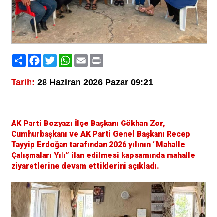
Paylaş
Facebook
Twitter
WhatsApp
Email
Print
Tarih:
28 Haziran 2026 Pazar 09:21
AK Parti Bozyazı İlçe Başkanı Gökhan Zor,
Cumhurbaşkanı ve AK Parti Genel Başkanı Recep
Tayyip Erdoğan tarafından 2026 yılının “Mahalle
Çalışmaları Yılı” ilan edilmesi kapsamında mahalle
ziyaretlerine devam ettiklerini açıkladı.