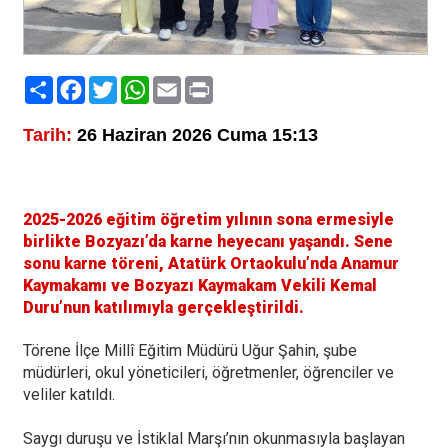
Paylaş
Facebook
Twitter
WhatsApp
Email
Print
Tarih:
26 Haziran 2026 Cuma 15:13
2025-2026 eğitim öğretim yılının sona ermesiyle
birlikte Bozyazı’da karne heyecanı yaşandı. Sene
sonu karne töreni, Atatürk Ortaokulu’nda Anamur
Kaymakamı ve Bozyazı Kaymakam Vekili Kemal
Duru’nun katılımıyla gerçekleştirildi.
Törene İlçe Millî Eğitim Müdürü Uğur Şahin, şube
müdürleri, okul yöneticileri, öğretmenler, öğrenciler ve
veliler katıldı.
Saygı duruşu ve İstiklal Marşı’nın okunmasıyla başlayan