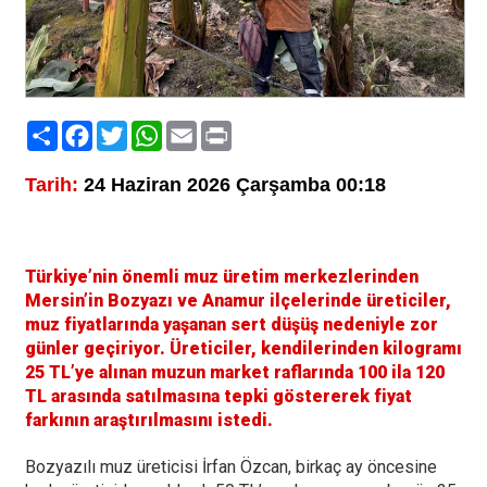
Paylaş
Facebook
Twitter
WhatsApp
Email
Print
Tarih:
24 Haziran 2026 Çarşamba 00:18
Türkiye’nin önemli muz üretim merkezlerinden
Mersin’in Bozyazı ve Anamur ilçelerinde üreticiler,
muz fiyatlarında yaşanan sert düşüş nedeniyle zor
günler geçiriyor. Üreticiler, kendilerinden kilogramı
25 TL’ye alınan muzun market raflarında 100 ila 120
TL arasında satılmasına tepki göstererek fiyat
farkının araştırılmasını istedi.
Bozyazılı muz üreticisi İrfan Özcan, birkaç ay öncesine