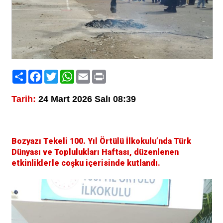
Paylaş
Facebook
Twitter
WhatsApp
Email
Print
Tarih:
24 Mart 2026 Salı 08:39
Bozyazı Tekeli 100. Yıl Örtülü İlkokulu’nda Türk
Dünyası ve Toplulukları Haftası, düzenlenen
etkinliklerle coşku içerisinde kutlandı.