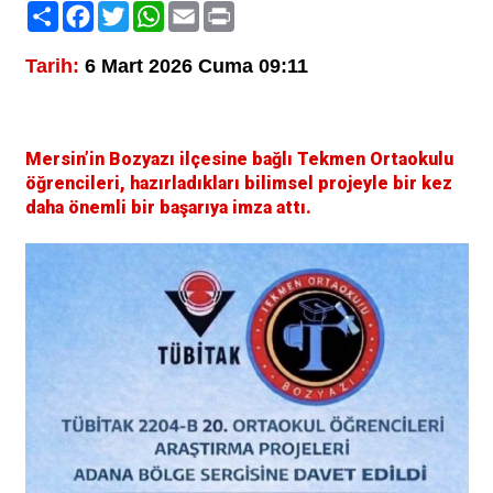
Paylaş
Facebook
Twitter
WhatsApp
Email
Print
Tarih:
6 Mart 2026 Cuma 09:11
Mersin’in Bozyazı ilçesine bağlı Tekmen Ortaokulu
öğrencileri, hazırladıkları bilimsel projeyle bir kez
daha önemli bir başarıya imza attı.