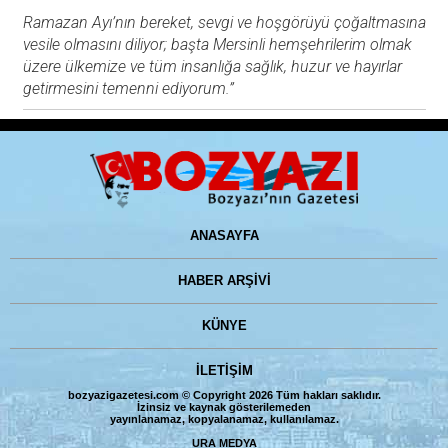
Ramazan Ayı’nın bereket, sevgi ve hoşgörüyü çoğaltmasına
vesile olmasını diliyor; başta Mersinli hemşehrilerim olmak
üzere ülkemize ve tüm insanlığa sağlık, huzur ve hayırlar
getirmesini temenni ediyorum.”
ANASAYFA
HABER ARŞİVİ
KÜNYE
İLETİŞİM
bozyazigazetesi.com © Copyright 2026 Tüm hakları saklıdır.
İzinsiz ve kaynak gösterilemeden
yayınlanamaz, kopyalanamaz, kullanılamaz.
URA MEDYA